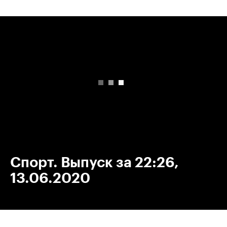
00:00
/
00:00
Спорт. Выпуск за 22:26,
13.06.2020