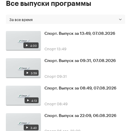
Все выпуски программы
За все время
Спорт. Выпуск за 13:49, 07.08.2026
4:00
Спорт
13:49
Спорт. Выпуск за 09:31, 07.08.2026
3:59
Спорт
09:31
Спорт. Выпуск за 08:49, 07.08.2026
4:13
Спорт
08:49
Спорт. Выпуск за 22:09, 06.08.2026
3:40
Спорт
06 авг, 22:09