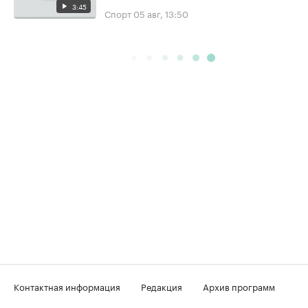
3:45
Спорт
05 авг, 13:50
Контактная информация
Редакция
Архив программ