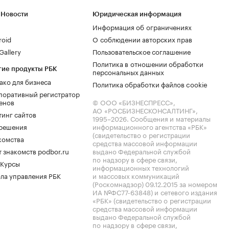
 Новости
Юридическая информация
Информация об ограничениях
roid
О соблюдении авторских прав
allery
Пользовательское соглашение
Политика в отношении обработки
гие продукты РБК
персональных данных
ако для бизнеса
Политика обработки файлов cookie
поративный регистратор
енов
© ООО «БИЗНЕСПРЕСС»,
АО «РОСБИЗНЕСКОНСАЛТИНГ»,
тинг сайтов
1995–2026
. Сообщения и материалы
.решения
информационного агентства «РБК»
(свидетельство о регистрации
комства
средства массовой информации
 знакомств podbor.ru
выдано Федеральной службой
по надзору в сфере связи,
 Курсы
информационных технологий
ла управления РБК
и массовых коммуникаций
(Роскомнадзор) 09.12.2015 за номером
ИА №ФС77-63848) и сетевого издания
«РБК» (свидетельство о регистрации
средства массовой информации
выдано Федеральной службой
по надзору в сфере связи,