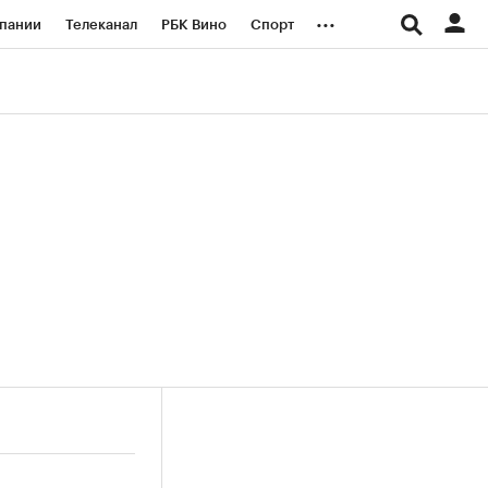
...
пании
Телеканал
РБК Вино
Спорт
ые проекты
Город
Стиль
Крипто
Спецпроекты СПб
логии и медиа
Финансы