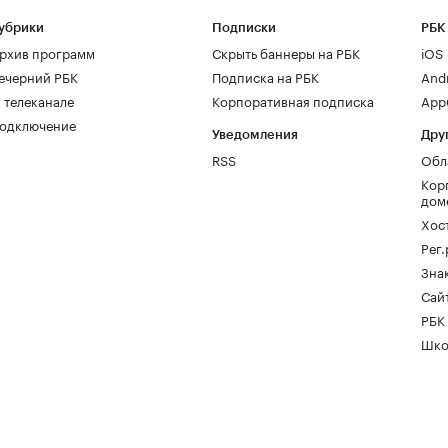
убрики
Подписки
РБК
рхив программ
Скрыть баннеры на РБК
iOS
ечерний РБК
Подписка на РБК
And
 телеканале
Корпоративная подписка
AppG
одключение
Уведомления
Дру
RSS
Обл
Кор
дом
Хос
Рег
Зна
Сайт
РБК
Шко