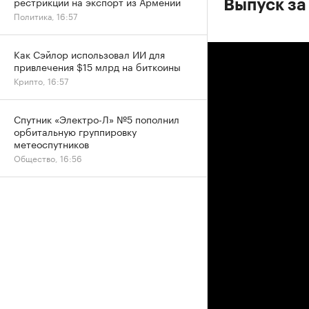
рестрикций на экспорт из Армении
Выпуск за
Политика, 16:57
Как Сэйлор использовал ИИ для
привлечения $15 млрд на биткоины
Крипто, 16:57
Спутник «Электро-Л» №5 пополнил
орбитальную группировку
метеоспутников
Общество, 16:56