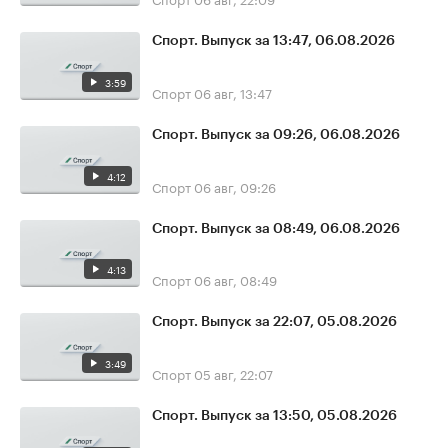
Спорт. Выпуск за 13:47, 06.08.2026
3:59
Спорт
06 авг, 13:47
Спорт. Выпуск за 09:26, 06.08.2026
4:12
Спорт
06 авг, 09:26
Спорт. Выпуск за 08:49, 06.08.2026
4:13
Спорт
06 авг, 08:49
Спорт. Выпуск за 22:07, 05.08.2026
3:49
Спорт
05 авг, 22:07
Спорт. Выпуск за 13:50, 05.08.2026