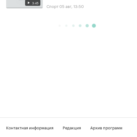
3:45
Спорт
05 авг, 13:50
Контактная информация
Редакция
Архив программ