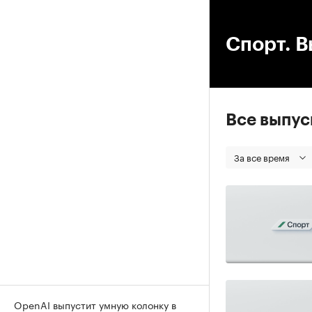
00
Спорт. В
Все выпу
За все время
OpenAI выпустит умную колонку в