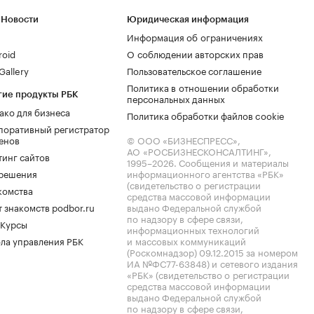
 Новости
Юридическая информация
Информация об ограничениях
roid
О соблюдении авторских прав
allery
Пользовательское соглашение
Политика в отношении обработки
гие продукты РБК
персональных данных
ако для бизнеса
Политика обработки файлов cookie
поративный регистратор
енов
© ООО «БИЗНЕСПРЕСС»,
АО «РОСБИЗНЕСКОНСАЛТИНГ»,
тинг сайтов
1995–2026
. Сообщения и материалы
.решения
информационного агентства «РБК»
(свидетельство о регистрации
комства
средства массовой информации
 знакомств podbor.ru
выдано Федеральной службой
по надзору в сфере связи,
 Курсы
информационных технологий
ла управления РБК
и массовых коммуникаций
(Роскомнадзор) 09.12.2015 за номером
ИА №ФС77-63848) и сетевого издания
«РБК» (свидетельство о регистрации
средства массовой информации
выдано Федеральной службой
по надзору в сфере связи,