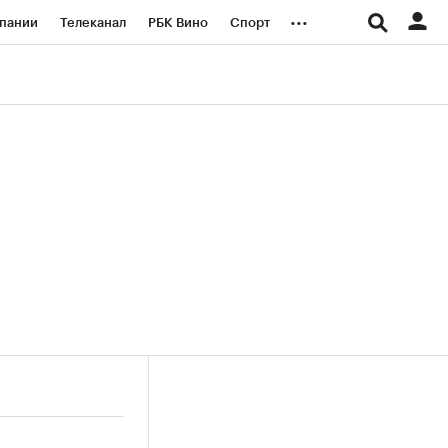
...
пании
Телеканал
РБК Вино
Спорт
ые проекты
Город
Стиль
Крипто
Спецпроекты СПб
логии и медиа
Финансы