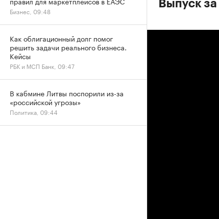
правил для маркетплейсов в ЕАЭС
Выпуск за
Бизнес, 09:48
Как облигационный долг помог
решить задачи реального бизнеса.
Кейсы
РБК и МСП Банк, 09:47
В кабмине Литвы поспорили из-за
«российской угрозы»
Политика, 09:44