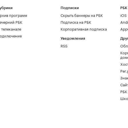
убрики
Подписки
РБК
рхив программ
Скрыть баннеры на РБК
iOS
ечерний РБК
Подписка на РБК
And
 телеканале
Корпоративная подписка
AppG
одключение
Уведомления
Дру
RSS
Обл
Кор
дом
Хос
Рег
Зна
Сайт
РБК
Шко