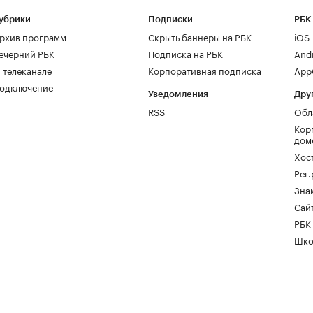
убрики
Подписки
РБК
рхив программ
Скрыть баннеры на РБК
iOS
ечерний РБК
Подписка на РБК
And
 телеканале
Корпоративная подписка
AppG
одключение
Уведомления
Дру
RSS
Обл
Кор
дом
Хос
Рег
Зна
Сайт
РБК
Шко