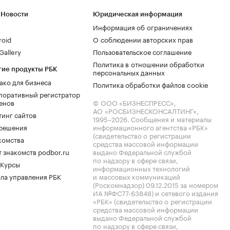
 Новости
Юридическая информация
Информация об ограничениях
roid
О соблюдении авторских прав
allery
Пользовательское соглашение
Политика в отношении обработки
гие продукты РБК
персональных данных
ако для бизнеса
Политика обработки файлов cookie
поративный регистратор
енов
© ООО «БИЗНЕСПРЕСС»,
АО «РОСБИЗНЕСКОНСАЛТИНГ»,
тинг сайтов
1995–2026
. Сообщения и материалы
.решения
информационного агентства «РБК»
(свидетельство о регистрации
комства
средства массовой информации
 знакомств podbor.ru
выдано Федеральной службой
по надзору в сфере связи,
 Курсы
информационных технологий
ла управления РБК
и массовых коммуникаций
(Роскомнадзор) 09.12.2015 за номером
ИА №ФС77-63848) и сетевого издания
«РБК» (свидетельство о регистрации
средства массовой информации
выдано Федеральной службой
по надзору в сфере связи,