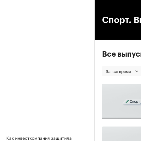
00
Спорт. В
Все выпу
За все время
Как инвесткомпания защитила