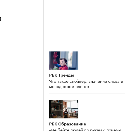
6
РБК Тренды
Что такое спойлер: значение слова в
молодежном сленге
РБК Образование
«Не бейте людей по рукам»: почему