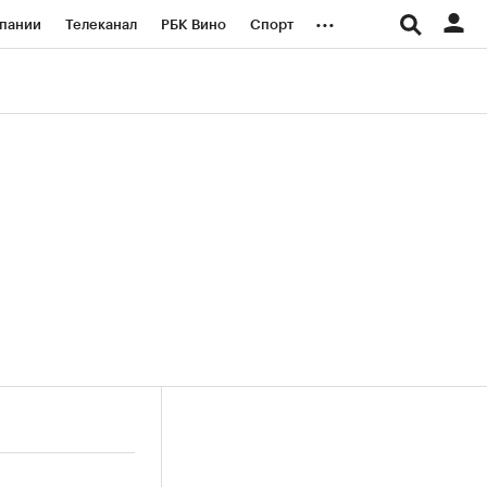
...
пании
Телеканал
РБК Вино
Спорт
ые проекты
Город
Стиль
Крипто
Спецпроекты СПб
логии и медиа
Финансы