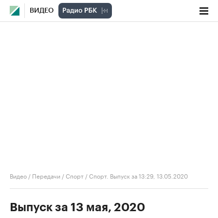
ВИДЕО
Видео
/
Передачи
/
Спорт
/
Спорт. Выпуск за 13:29, 13.05.2020
Выпуск за 13 мая, 2020