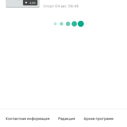
3:50
Спорт
04 авг, 08:48
Контактная информация
Редакция
Архив программ