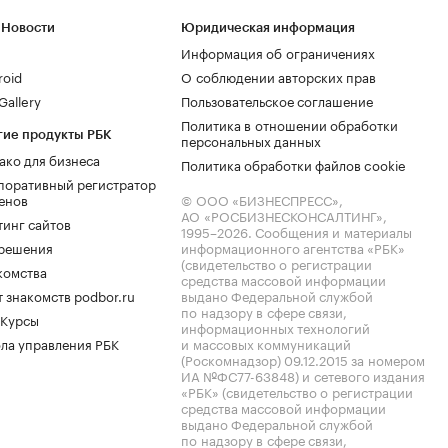
 Новости
Юридическая информация
Информация об ограничениях
roid
О соблюдении авторских прав
allery
Пользовательское соглашение
Политика в отношении обработки
гие продукты РБК
персональных данных
ако для бизнеса
Политика обработки файлов cookie
поративный регистратор
енов
© ООО «БИЗНЕСПРЕСС»,
АО «РОСБИЗНЕСКОНСАЛТИНГ»,
тинг сайтов
1995–2026
. Сообщения и материалы
.решения
информационного агентства «РБК»
(свидетельство о регистрации
комства
средства массовой информации
 знакомств podbor.ru
выдано Федеральной службой
по надзору в сфере связи,
 Курсы
информационных технологий
ла управления РБК
и массовых коммуникаций
(Роскомнадзор) 09.12.2015 за номером
ИА №ФС77-63848) и сетевого издания
«РБК» (свидетельство о регистрации
средства массовой информации
выдано Федеральной службой
по надзору в сфере связи,