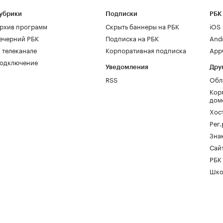
убрики
Подписки
РБК
рхив программ
Скрыть баннеры на РБК
iOS
ечерний РБК
Подписка на РБК
And
 телеканале
Корпоративная подписка
AppG
одключение
Уведомления
Дру
RSS
Обл
Кор
дом
Хос
Рег
Зна
Сайт
РБК
Шко