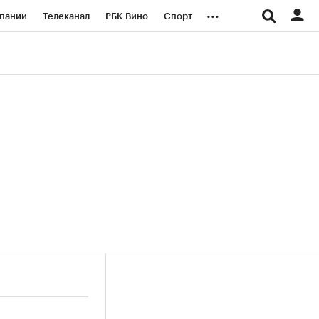
...
пании
Телеканал
РБК Вино
Спорт
ые проекты
Город
Стиль
Крипто
Спецпроекты СПб
логии и медиа
Финансы