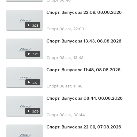
Спорт. Выпуск за 22:09, 08.08.2026
3:28
Спорт
08 авг, 22:09
Спорт. Выпуск за 13:43, 08.08.2026
4:01
Спорт
08 авг, 13:43
Спорт. Выпуск за 11:48, 08.08.2026
4:01
Спорт
08 авг, 11:48
Спорт. Выпуск за 08:44, 08.08.2026
3:59
Спорт
08 авг, 08:44
Спорт. Выпуск за 22:09, 07.08.2026