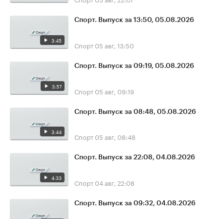
Спорт. Выпуск за 13:50, 05.08.2026
3:45
Спорт
05 авг, 13:50
Спорт. Выпуск за 09:19, 05.08.2026
3:57
Спорт
05 авг, 09:19
Спорт. Выпуск за 08:48, 05.08.2026
3:44
Спорт
05 авг, 08:48
Спорт. Выпуск за 22:08, 04.08.2026
4:33
Спорт
04 авг, 22:08
Спорт. Выпуск за 09:32, 04.08.2026