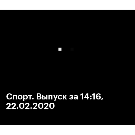
00:00
/
00:00
Спорт. Выпуск за 14:16,
22.02.2020