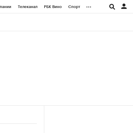
...
пании
Телеканал
РБК Вино
Спорт
ые проекты
Город
Стиль
Крипто
Спецпроекты СПб
логии и медиа
Финансы