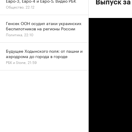
Евро-3, Евро-4 и Евро-5. Видео РБК
Выпуск за
Общество, 22:12
Генсек ООН осудил атаки украинских
беспилотников на регионы России
Политика, 22:10
Будущее Ходынского поля: от пашни и
аэродрома до города в городе
РБК и Stone, 21:59