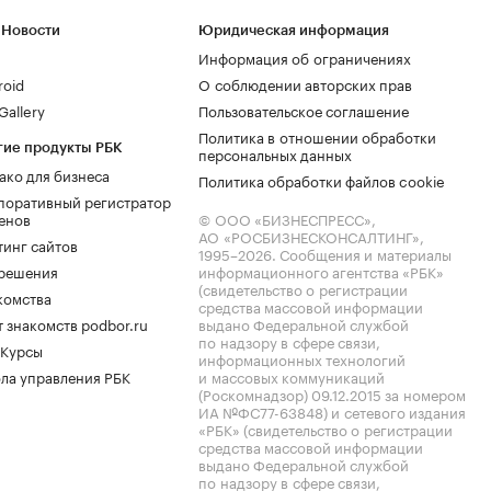
 Новости
Юридическая информация
Информация об ограничениях
roid
О соблюдении авторских прав
allery
Пользовательское соглашение
Политика в отношении обработки
гие продукты РБК
персональных данных
ако для бизнеса
Политика обработки файлов cookie
поративный регистратор
енов
© ООО «БИЗНЕСПРЕСС»,
АО «РОСБИЗНЕСКОНСАЛТИНГ»,
тинг сайтов
1995–2026
. Сообщения и материалы
.решения
информационного агентства «РБК»
(свидетельство о регистрации
комства
средства массовой информации
 знакомств podbor.ru
выдано Федеральной службой
по надзору в сфере связи,
 Курсы
информационных технологий
ла управления РБК
и массовых коммуникаций
(Роскомнадзор) 09.12.2015 за номером
ИА №ФС77-63848) и сетевого издания
«РБК» (свидетельство о регистрации
средства массовой информации
выдано Федеральной службой
по надзору в сфере связи,