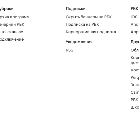
убрики
Подписки
РБК
рхив программ
Скрыть баннеры на РБК
iOS
ечерний РБК
Подписка на РБК
And
 телеканале
Корпоративная подписка
AppG
одключение
Уведомления
Дру
RSS
Обл
Кор
дом
Хос
Рег
Зна
Сайт
РБК
Шко