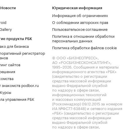
 Новости
Юридическая информация
Информация об ограничениях
roid
О соблюдении авторских прав
allery
Пользовательское соглашение
Политика в отношении обработки
гие продукты РБК
персональных данных
ако для бизнеса
Политика обработки файлов cookie
поративный регистратор
енов
© ООО «БИЗНЕСПРЕСС»,
АО «РОСБИЗНЕСКОНСАЛТИНГ»,
тинг сайтов
1995–2026
. Сообщения и материалы
.решения
информационного агентства «РБК»
(свидетельство о регистрации
комства
средства массовой информации
 знакомств podbor.ru
выдано Федеральной службой
по надзору в сфере связи,
 Курсы
информационных технологий
ла управления РБК
и массовых коммуникаций
(Роскомнадзор) 09.12.2015 за номером
ИА №ФС77-63848) и сетевого издания
«РБК» (свидетельство о регистрации
средства массовой информации
выдано Федеральной службой
по надзору в сфере связи,