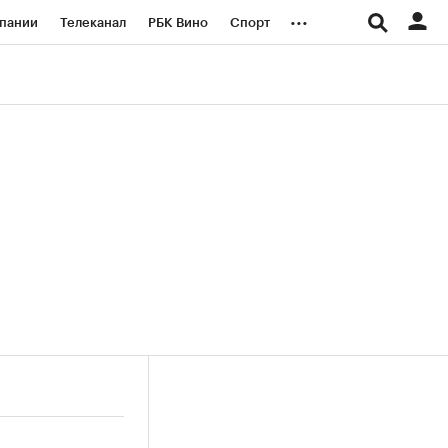
...
пании
Телеканал
РБК Вино
Спорт
ые проекты
Город
Стиль
Крипто
Спецпроекты СПб
логии и медиа
Финансы