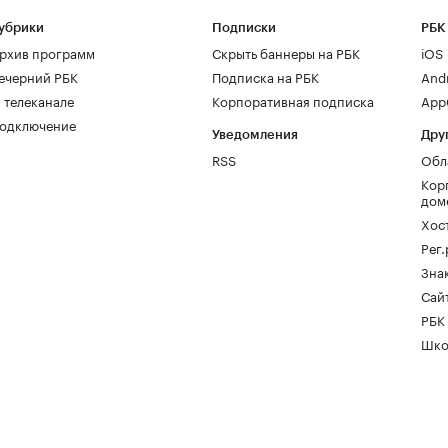
убрики
Подписки
РБК
рхив программ
Скрыть баннеры на РБК
iOS
ечерний РБК
Подписка на РБК
And
 телеканале
Корпоративная подписка
AppG
одключение
Уведомления
Дру
RSS
Обл
Кор
дом
Хос
Рег
Зна
Сайт
РБК
Шко