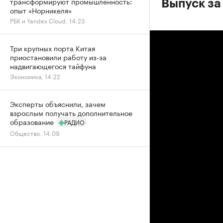
трансформируют промышленность:
Выпуск за
опыт «Норникеля»
РБК и Yandex Cloud, 14:23
Три крупных порта Китая
приостановили работу из-за
надвигающегося тайфуна
Экономика, 14:22
Эксперты объяснили, зачем
взрослым получать дополнительное
образование
РАДИО
Общество, 14:09