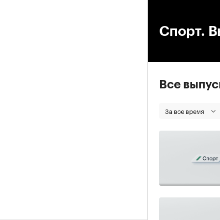
00
Спорт. В
Все выпу
За все время