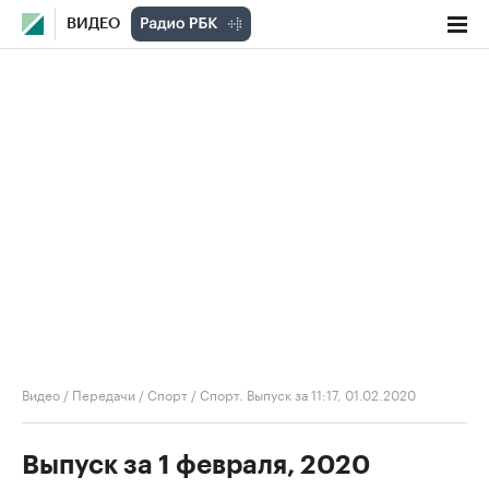
ВИДЕО
Видео
/
Передачи
/
Спорт
/
Спорт. Выпуск за 11:17, 01.02.2020
Выпуск за 1 февраля, 2020