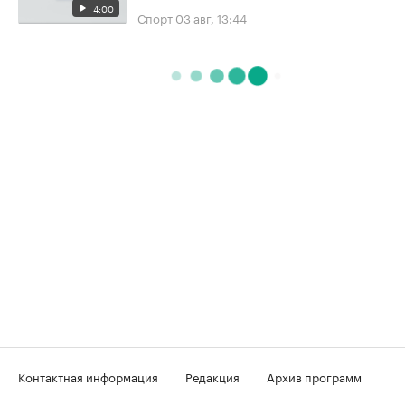
4:00
Спорт
03 авг, 13:44
Контактная информация
Редакция
Архив программ