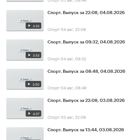
Спорт. Выпуск за 22:08, 04.08.2026
4:33
Спорт
04 авг, 22:08
Спорт. Выпуск за 09:32, 04.08.2026
3:53
Спорт
04 авг, 09:32
Спорт. Выпуск за 08:48, 04.08.2026
3:50
Спорт
04 авг, 08:48
Спорт. Выпуск за 22:08, 03.08.2026
4:07
Спорт
03 авг, 22:08
Спорт. Выпуск за 13:44, 03.08.2026