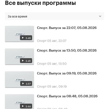
Все выпуски программы
За все время
Спорт. Выпуск за 22:07, 05.08.2026
3:49
Спорт
05 авг, 22:07
Спорт. Выпуск за 13:50, 05.08.2026
3:45
Спорт
05 авг, 13:50
Спорт. Выпуск за 09:19, 05.08.2026
3:57
Спорт
05 авг, 09:19
Спорт. Выпуск за 08:48, 05.08.2026
3:44
Спорт
05 авг, 08:48