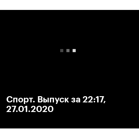
00:00
/
00:00
Спорт. Выпуск за 22:17,
27.01.2020