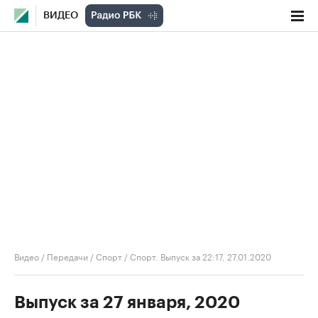
ВИДЕО
Видео
/
Передачи
/
Спорт
/
Спорт. Выпуск за 22:17, 27.01.2020
Выпуск за 27 января, 2020