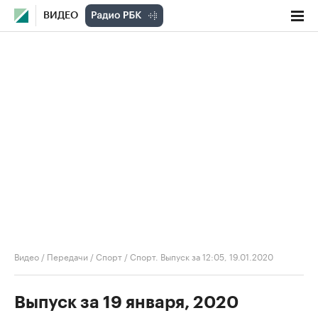
ВИДЕО
Видео
/
Передачи
/
Спорт
/
Спорт. Выпуск за 12:05, 19.01.2020
Выпуск за 19 января, 2020