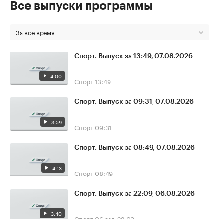
Все выпуски программы
За все время
Спорт. Выпуск за 13:49, 07.08.2026
4:00
Спорт
13:49
Спорт. Выпуск за 09:31, 07.08.2026
3:59
Спорт
09:31
Спорт. Выпуск за 08:49, 07.08.2026
4:13
Спорт
08:49
Спорт. Выпуск за 22:09, 06.08.2026
3:40
Спорт
06 авг, 22:09