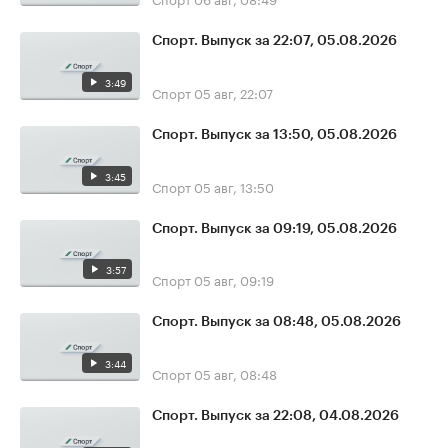
Спорт. Выпуск за 22:07, 05.08.2026
3:49
Спорт
05 авг, 22:07
Спорт. Выпуск за 13:50, 05.08.2026
3:45
Спорт
05 авг, 13:50
Спорт. Выпуск за 09:19, 05.08.2026
3:57
Спорт
05 авг, 09:19
Спорт. Выпуск за 08:48, 05.08.2026
3:44
Спорт
05 авг, 08:48
Спорт. Выпуск за 22:08, 04.08.2026