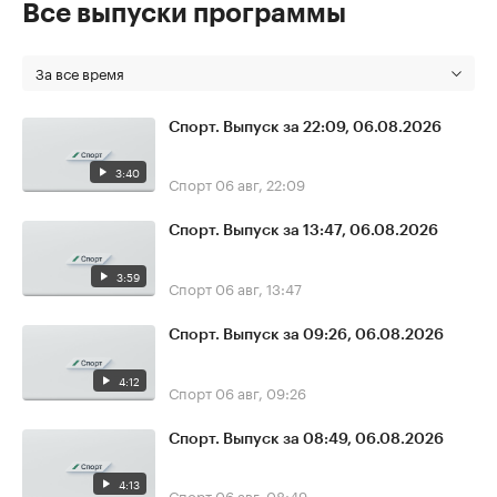
Все выпуски программы
За все время
Спорт. Выпуск за 22:09, 06.08.2026
3:40
Спорт
06 авг, 22:09
Спорт. Выпуск за 13:47, 06.08.2026
3:59
Спорт
06 авг, 13:47
Спорт. Выпуск за 09:26, 06.08.2026
4:12
Спорт
06 авг, 09:26
Спорт. Выпуск за 08:49, 06.08.2026
4:13
Спорт
06 авг, 08:49