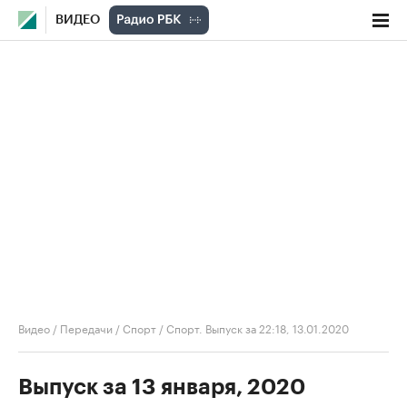
ВИДЕО
Видео
/
Передачи
/
Спорт
/
Спорт. Выпуск за 22:18, 13.01.2020
Выпуск за 13 января, 2020