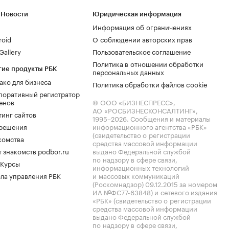
 Новости
Юридическая информация
Информация об ограничениях
roid
О соблюдении авторских прав
allery
Пользовательское соглашение
Политика в отношении обработки
гие продукты РБК
персональных данных
ако для бизнеса
Политика обработки файлов cookie
поративный регистратор
енов
© ООО «БИЗНЕСПРЕСС»,
АО «РОСБИЗНЕСКОНСАЛТИНГ»,
тинг сайтов
1995–2026
. Сообщения и материалы
.решения
информационного агентства «РБК»
(свидетельство о регистрации
комства
средства массовой информации
 знакомств podbor.ru
выдано Федеральной службой
по надзору в сфере связи,
 Курсы
информационных технологий
ла управления РБК
и массовых коммуникаций
(Роскомнадзор) 09.12.2015 за номером
ИА №ФС77-63848) и сетевого издания
«РБК» (свидетельство о регистрации
средства массовой информации
выдано Федеральной службой
по надзору в сфере связи,