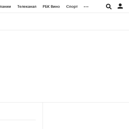
...
пании
Телеканал
РБК Вино
Спорт
ые проекты
Город
Стиль
Крипто
Спецпроекты СПб
логии и медиа
Финансы