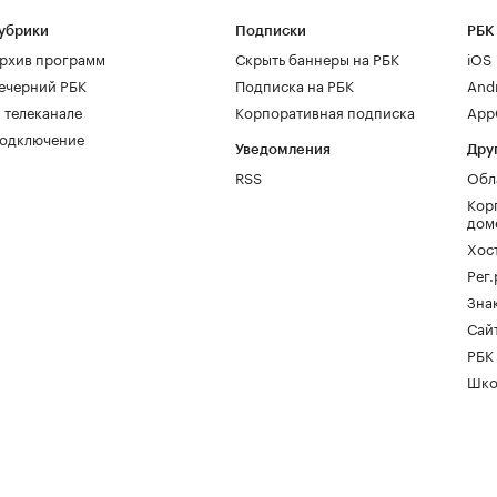
убрики
Подписки
РБК
рхив программ
Скрыть баннеры на РБК
iOS
ечерний РБК
Подписка на РБК
And
 телеканале
Корпоративная подписка
AppG
одключение
Уведомления
Дру
RSS
Обл
Кор
дом
Хос
Рег
Зна
Сайт
РБК
Шко