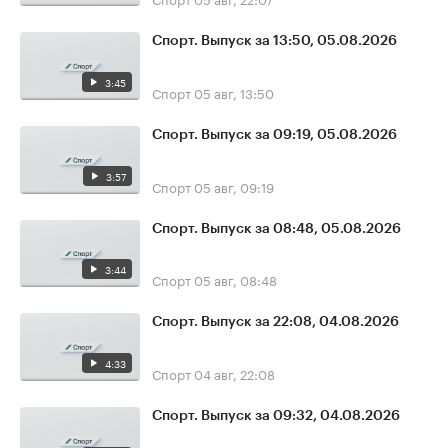
Спорт. Выпуск за 13:50, 05.08.2026
3:45
Спорт
05 авг, 13:50
Спорт. Выпуск за 09:19, 05.08.2026
3:57
Спорт
05 авг, 09:19
Спорт. Выпуск за 08:48, 05.08.2026
3:44
Спорт
05 авг, 08:48
Спорт. Выпуск за 22:08, 04.08.2026
4:33
Спорт
04 авг, 22:08
Спорт. Выпуск за 09:32, 04.08.2026