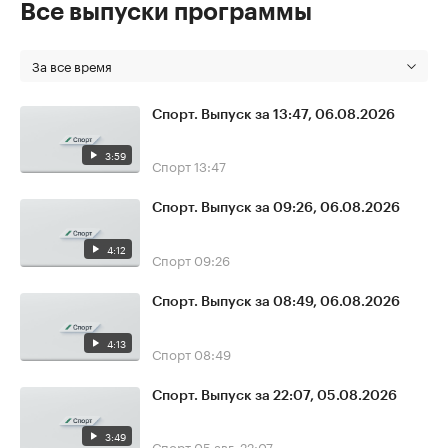
Все выпуски программы
За все время
Спорт. Выпуск за 13:47, 06.08.2026
3:59
Спорт
13:47
Спорт. Выпуск за 09:26, 06.08.2026
4:12
Спорт
09:26
Спорт. Выпуск за 08:49, 06.08.2026
4:13
Спорт
08:49
Спорт. Выпуск за 22:07, 05.08.2026
3:49
Спорт
05 авг, 22:07