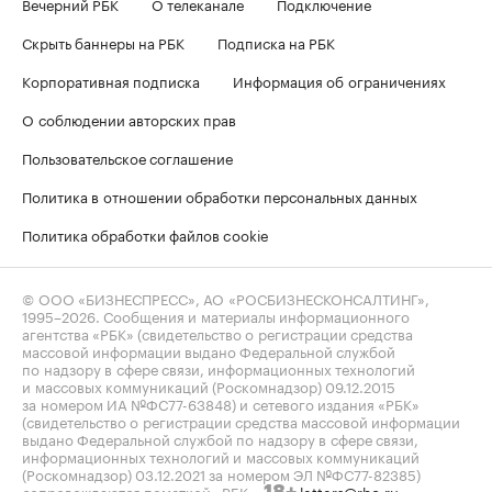
Вечерний РБК
О телеканале
Подключение
Скрыть баннеры на РБК
Подписка на РБК
Корпоративная подписка
Информация об ограничениях
О соблюдении авторских прав
Пользовательское соглашение
Политика в отношении обработки персональных данных
Политика обработки файлов cookie
© ООО «БИЗНЕСПРЕСС», АО «РОСБИЗНЕСКОНСАЛТИНГ»,
1995–2026
. Сообщения и материалы информационного
агентства «РБК» (свидетельство о регистрации средства
массовой информации выдано Федеральной службой
по надзору в сфере связи, информационных технологий
и массовых коммуникаций (Роскомнадзор) 09.12.2015
за номером ИА №ФС77-63848) и сетевого издания «РБК»
(свидетельство о регистрации средства массовой информации
выдано Федеральной службой по надзору в сфере связи,
информационных технологий и массовых коммуникаций
(Роскомнадзор) 03.12.2021 за номером ЭЛ №ФС77-82385)
сопровождаются пометкой «РБК».
letters@rbc.ru
18+