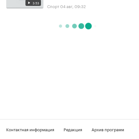
3:53
Спорт
04 авг, 09:32
Контактная информация
Редакция
Архив программ