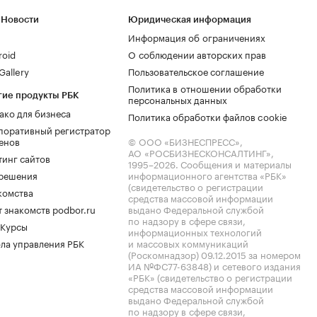
 Новости
Юридическая информация
Информация об ограничениях
roid
О соблюдении авторских прав
allery
Пользовательское соглашение
Политика в отношении обработки
гие продукты РБК
персональных данных
ако для бизнеса
Политика обработки файлов cookie
поративный регистратор
енов
© ООО «БИЗНЕСПРЕСС»,
АО «РОСБИЗНЕСКОНСАЛТИНГ»,
тинг сайтов
1995–2026
. Сообщения и материалы
.решения
информационного агентства «РБК»
(свидетельство о регистрации
комства
средства массовой информации
 знакомств podbor.ru
выдано Федеральной службой
по надзору в сфере связи,
 Курсы
информационных технологий
ла управления РБК
и массовых коммуникаций
(Роскомнадзор) 09.12.2015 за номером
ИА №ФС77-63848) и сетевого издания
«РБК» (свидетельство о регистрации
средства массовой информации
выдано Федеральной службой
по надзору в сфере связи,