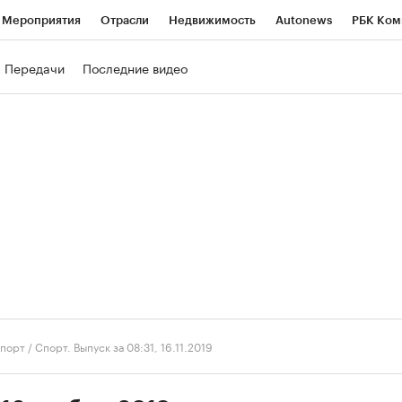
Мероприятия
Отрасли
Недвижимость
Autonews
РБК Ком
ние
РБК Курсы
РБК Life
Тренды
Визионеры
Национальн
Передачи
Последние видео
б
Исследования
Кредитные рейтинги
Франшизы
Газета
роверка контрагентов
Политика
Экономика
Бизнес
Техно
порт
/
Спорт. Выпуск за 08:31, 16.11.2019