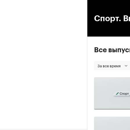
00
Спорт. В
Все выпу
За все время