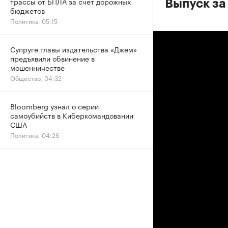
трассы от БПЛА за счет дорожных
Выпуск за
бюджетов
Политика, 05:15
Супруге главы издательства «Джем»
предъявили обвинение в
мошенничестве
Общество, 04:32
Bloomberg узнал о серии
самоубийств в Киберкомандовании
США
Политика, 04:26