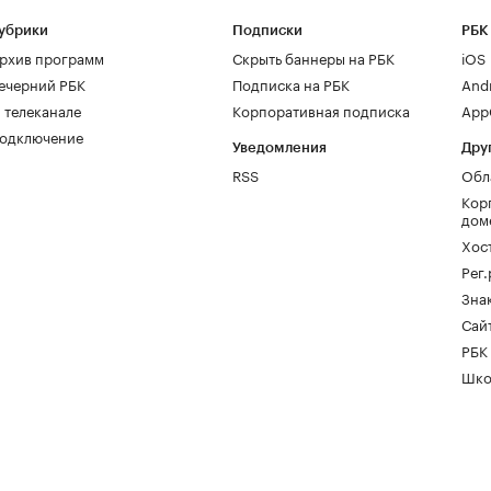
убрики
Подписки
РБК
рхив программ
Скрыть баннеры на РБК
iOS
ечерний РБК
Подписка на РБК
And
 телеканале
Корпоративная подписка
AppG
одключение
Уведомления
Дру
RSS
Обл
Кор
дом
Хос
Рег
Зна
Сайт
РБК
Шко