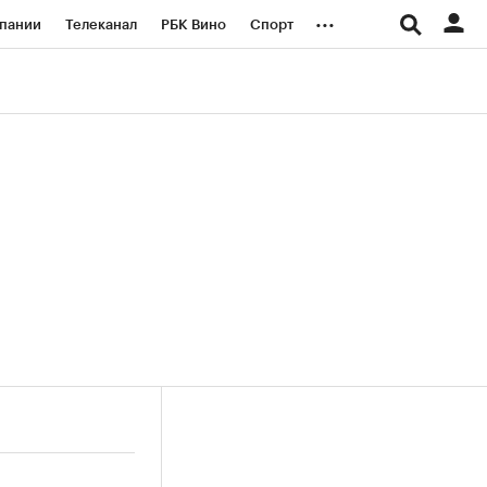
...
пании
Телеканал
РБК Вино
Спорт
ые проекты
Город
Стиль
Крипто
Спецпроекты СПб
логии и медиа
Финансы