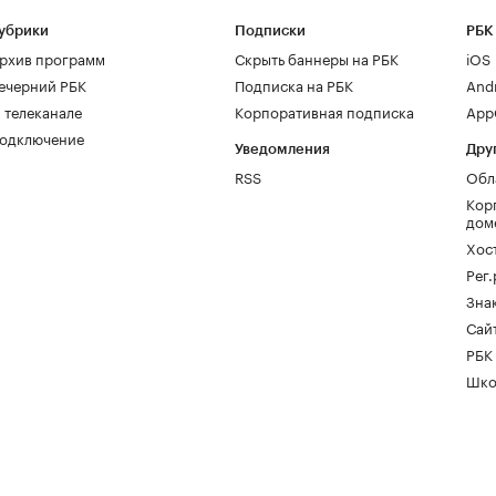
убрики
Подписки
РБК
рхив программ
Скрыть баннеры на РБК
iOS
ечерний РБК
Подписка на РБК
And
 телеканале
Корпоративная подписка
AppG
одключение
Уведомления
Дру
RSS
Обл
Кор
дом
Хос
Рег
Зна
Сайт
РБК
Шко