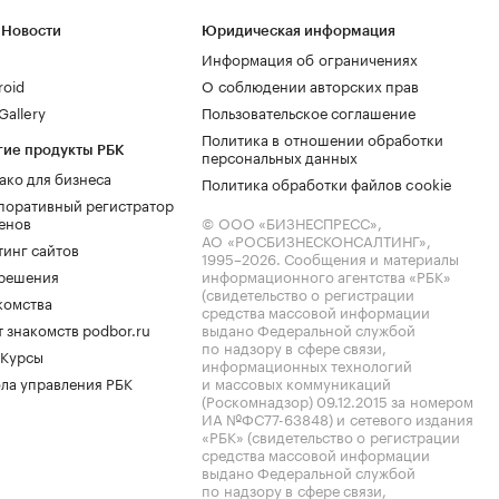
 Новости
Юридическая информация
Информация об ограничениях
roid
О соблюдении авторских прав
allery
Пользовательское соглашение
Политика в отношении обработки
гие продукты РБК
персональных данных
ако для бизнеса
Политика обработки файлов cookie
поративный регистратор
енов
© ООО «БИЗНЕСПРЕСС»,
АО «РОСБИЗНЕСКОНСАЛТИНГ»,
тинг сайтов
1995–2026
. Сообщения и материалы
.решения
информационного агентства «РБК»
(свидетельство о регистрации
комства
средства массовой информации
 знакомств podbor.ru
выдано Федеральной службой
по надзору в сфере связи,
 Курсы
информационных технологий
ла управления РБК
и массовых коммуникаций
(Роскомнадзор) 09.12.2015 за номером
ИА №ФС77-63848) и сетевого издания
«РБК» (свидетельство о регистрации
средства массовой информации
выдано Федеральной службой
по надзору в сфере связи,