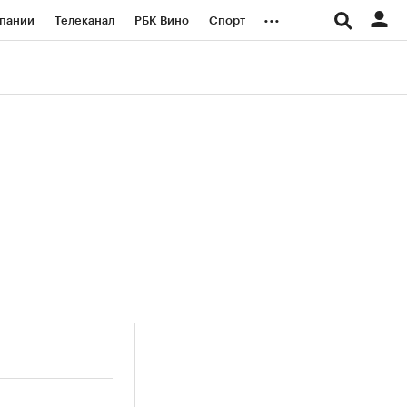
...
пании
Телеканал
РБК Вино
Спорт
ые проекты
Город
Стиль
Крипто
Спецпроекты СПб
логии и медиа
Финансы