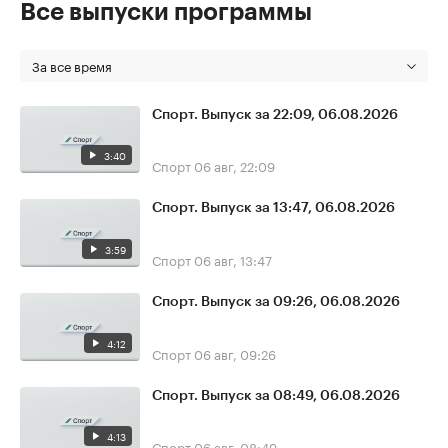
Все выпуски программы
За все время
Спорт. Выпуск за 22:09, 06.08.2026
3:40
Спорт
06 авг, 22:09
Спорт. Выпуск за 13:47, 06.08.2026
3:59
Спорт
06 авг, 13:47
Спорт. Выпуск за 09:26, 06.08.2026
4:12
Спорт
06 авг, 09:26
Спорт. Выпуск за 08:49, 06.08.2026
4:13
Спорт
06 авг, 08:49