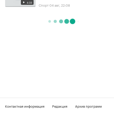
4:33
Спорт
04 авг, 22:08
Контактная информация
Редакция
Архив программ