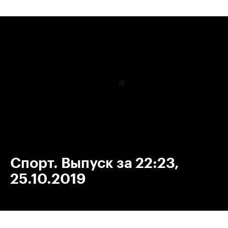
00:00
/
00:00
Спорт. Выпуск за 22:23,
25.10.2019