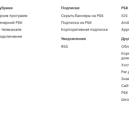
убрики
Подписки
РБК
рхив программ
Скрыть баннеры на РБК
iOS
ечерний РБК
Подписка на РБК
And
 телеканале
Корпоративная подписка
AppG
одключение
Уведомления
Дру
RSS
Обл
Кор
дом
Хос
Рег
Зна
Сайт
РБК
Шко