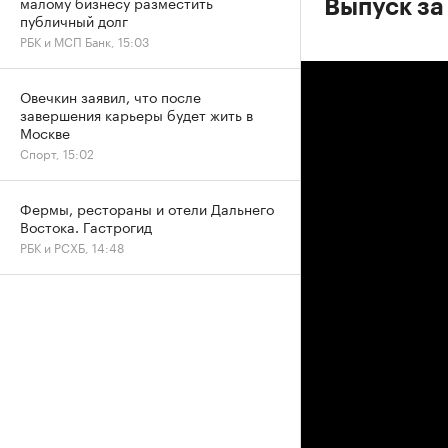
малому бизнесу разместить
Выпуск за
публичный долг
РБК и МСП Банк, 15:03
Овечкин заявил, что после
завершения карьеры будет жить в
Москве
Спорт, 15:02
Фермы, рестораны и отели Дальнего
Востока. Гастрогид
РБК и РСХБ, 14:48