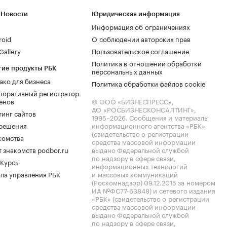
 Новости
Юридическая информация
Информация об ограничениях
roid
О соблюдении авторских прав
allery
Пользовательское соглашение
Политика в отношении обработки
гие продукты РБК
персональных данных
ако для бизнеса
Политика обработки файлов cookie
поративный регистратор
енов
© ООО «БИЗНЕСПРЕСС»,
АО «РОСБИЗНЕСКОНСАЛТИНГ»,
тинг сайтов
1995–2026
. Сообщения и материалы
.решения
информационного агентства «РБК»
(свидетельство о регистрации
комства
средства массовой информации
 знакомств podbor.ru
выдано Федеральной службой
по надзору в сфере связи,
 Курсы
информационных технологий
ла управления РБК
и массовых коммуникаций
(Роскомнадзор) 09.12.2015 за номером
ИА №ФС77-63848) и сетевого издания
«РБК» (свидетельство о регистрации
средства массовой информации
выдано Федеральной службой
по надзору в сфере связи,