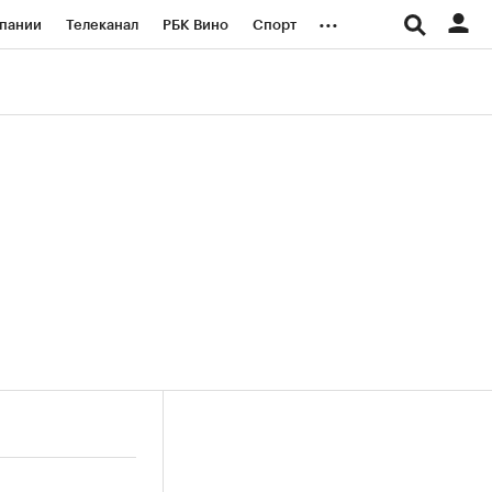
...
пании
Телеканал
РБК Вино
Спорт
ые проекты
Город
Стиль
Крипто
Спецпроекты СПб
логии и медиа
Финансы