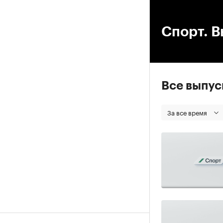
00
Спорт. В
Все выпу
За все время