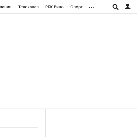
...
пании
Телеканал
РБК Вино
Спорт
ые проекты
Город
Стиль
Крипто
Спецпроекты СПб
логии и медиа
Финансы