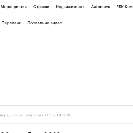
Мероприятия
Отрасли
Недвижимость
Autonews
РБК Ком
ние
РБК Курсы
РБК Life
Тренды
Визионеры
Национальн
Передачи
Последние видео
б
Исследования
Кредитные рейтинги
Франшизы
Газета
роверка контрагентов
Политика
Экономика
Бизнес
Техно
порт
/
Спорт. Выпуск за 10:05, 20.10.2019