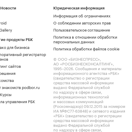
 Новости
Юридическая информация
Информация об ограничениях
roid
О соблюдении авторских прав
allery
Пользовательское соглашение
Политика в отношении обработки
гие продукты РБК
персональных данных
ако для бизнеса
Политика обработки файлов cookie
поративный регистратор
енов
© ООО «БИЗНЕСПРЕСС»,
АО «РОСБИЗНЕСКОНСАЛТИНГ»,
тинг сайтов
1995–2026
. Сообщения и материалы
.решения
информационного агентства «РБК»
(свидетельство о регистрации
комства
средства массовой информации
 знакомств podbor.ru
выдано Федеральной службой
по надзору в сфере связи,
 Курсы
информационных технологий
ла управления РБК
и массовых коммуникаций
(Роскомнадзор) 09.12.2015 за номером
ИА №ФС77-63848) и сетевого издания
«РБК» (свидетельство о регистрации
средства массовой информации
выдано Федеральной службой
по надзору в сфере связи,