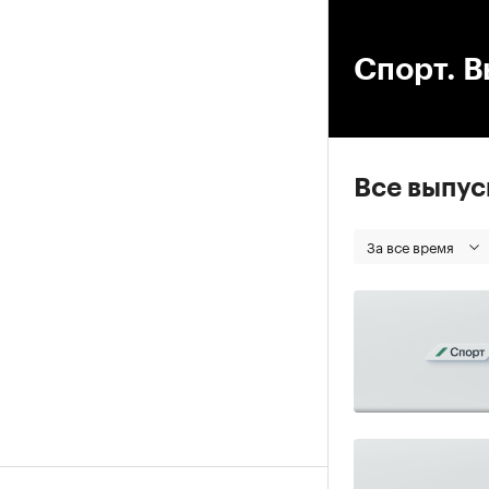
00
Спорт. В
Все выпу
За все время