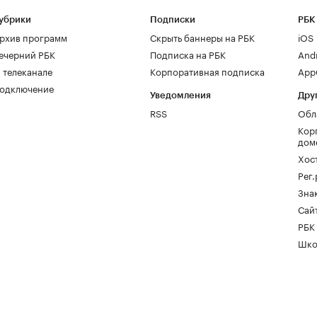
убрики
Подписки
РБК
рхив программ
Скрыть баннеры на РБК
iOS
ечерний РБК
Подписка на РБК
And
 телеканале
Корпоративная подписка
AppG
одключение
Уведомления
Дру
RSS
Обл
Кор
дом
Хос
Рег
Зна
Сайт
РБК
Шко