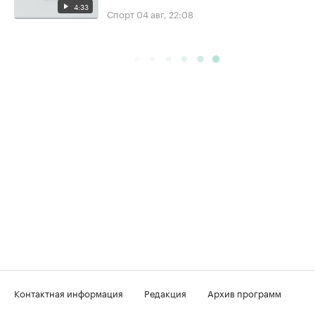
4:33
Спорт
04 авг, 22:08
Контактная информация
Редакция
Архив программ