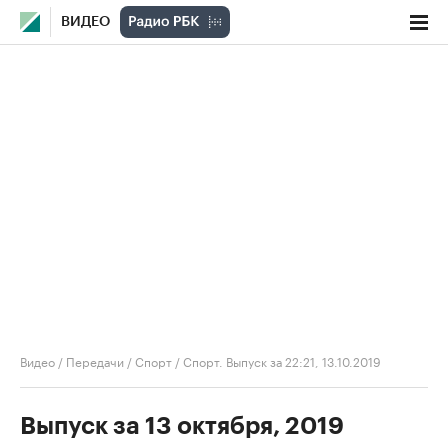
ВИДЕО
Видео
/
Передачи
/
Спорт
/
Спорт. Выпуск за 22:21, 13.10.2019
Выпуск за 13 октября, 2019