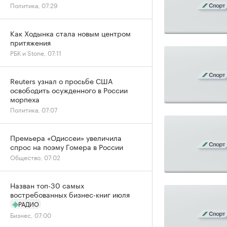
Политика, 07:29
Как Ходынка стала новым центром
притяжения
РБК и Stone, 07:11
Reuters узнал о просьбе США
освободить осужденного в России
морпеха
Политика, 07:07
Премьера «Одиссеи» увеличила
спрос на поэму Гомера в России
Общество, 07:02
Назван топ-30 самых
востребованных бизнес-книг июля
РАДИО
Бизнес, 07:00