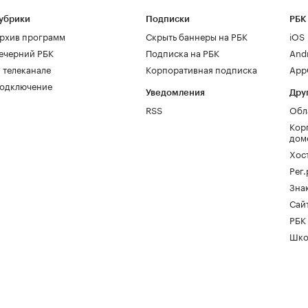
убрики
Подписки
РБК
рхив программ
Скрыть баннеры на РБК
iOS
ечерний РБК
Подписка на РБК
And
 телеканале
Корпоративная подписка
AppG
одключение
Уведомления
Дру
RSS
Обл
Кор
дом
Хос
Рег
Зна
Сайт
РБК
Шко