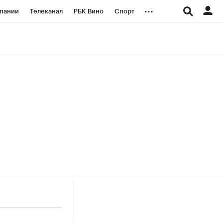
...
пании
Телеканал
РБК Вино
Спорт
ые проекты
Город
Стиль
Крипто
Спецпроекты СПб
логии и медиа
Финансы