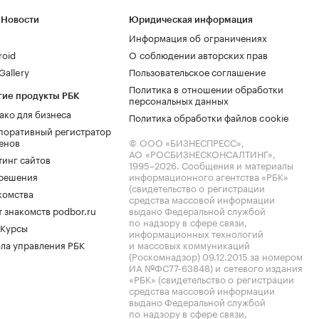
 Новости
Юридическая информация
Информация об ограничениях
roid
О соблюдении авторских прав
allery
Пользовательское соглашение
Политика в отношении обработки
гие продукты РБК
персональных данных
ако для бизнеса
Политика обработки файлов cookie
поративный регистратор
енов
© ООО «БИЗНЕСПРЕСС»,
АО «РОСБИЗНЕСКОНСАЛТИНГ»,
тинг сайтов
1995–2026
. Сообщения и материалы
.решения
информационного агентства «РБК»
(свидетельство о регистрации
комства
средства массовой информации
 знакомств podbor.ru
выдано Федеральной службой
по надзору в сфере связи,
 Курсы
информационных технологий
ла управления РБК
и массовых коммуникаций
(Роскомнадзор) 09.12.2015 за номером
ИА №ФС77-63848) и сетевого издания
«РБК» (свидетельство о регистрации
средства массовой информации
выдано Федеральной службой
по надзору в сфере связи,