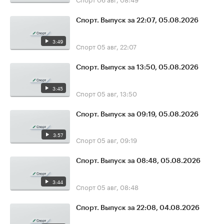
Спорт. Выпуск за 22:07, 05.08.2026
3:49
Спорт
05 авг, 22:07
Спорт. Выпуск за 13:50, 05.08.2026
3:45
Спорт
05 авг, 13:50
Спорт. Выпуск за 09:19, 05.08.2026
3:57
Спорт
05 авг, 09:19
Спорт. Выпуск за 08:48, 05.08.2026
3:44
Спорт
05 авг, 08:48
Спорт. Выпуск за 22:08, 04.08.2026