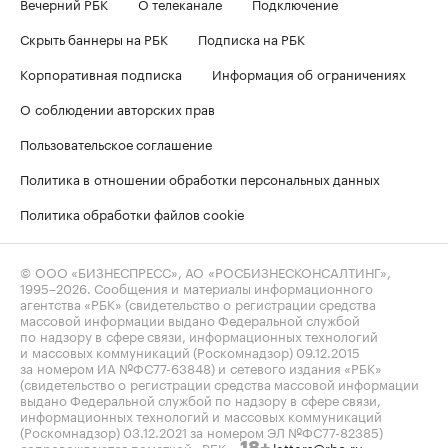
Вечерний РБК
О телеканале
Подключение
Скрыть баннеры на РБК
Подписка на РБК
Корпоративная подписка
Информация об ограничениях
О соблюдении авторских прав
Пользовательское соглашение
Политика в отношении обработки персональных данных
Политика обработки файлов cookie
© ООО «БИЗНЕСПРЕСС», АО «РОСБИЗНЕСКОНСАЛТИНГ»,
1995–2026
. Сообщения и материалы информационного
агентства «РБК» (свидетельство о регистрации средства
массовой информации выдано Федеральной службой
по надзору в сфере связи, информационных технологий
и массовых коммуникаций (Роскомнадзор) 09.12.2015
за номером ИА №ФС77-63848) и сетевого издания «РБК»
(свидетельство о регистрации средства массовой информации
выдано Федеральной службой по надзору в сфере связи,
информационных технологий и массовых коммуникаций
(Роскомнадзор) 03.12.2021 за номером ЭЛ №ФС77-82385)
сопровождаются пометкой «РБК».
letters@rbc.ru
18+