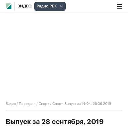
ВИДЕО
Видео
/
Передачи
/
Спорт
/
Спорт. Выпуск за 14:04, 28.09.2019
Выпуск за 28 сентября, 2019