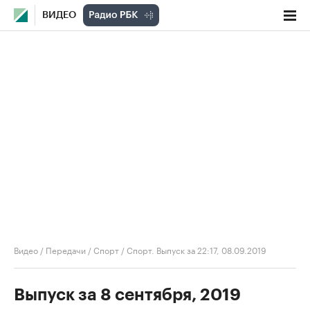
ВИДЕО
Видео
/
Передачи
/
Спорт
/
Спорт. Выпуск за 22:17, 08.09.2019
Выпуск за 8 сентября, 2019