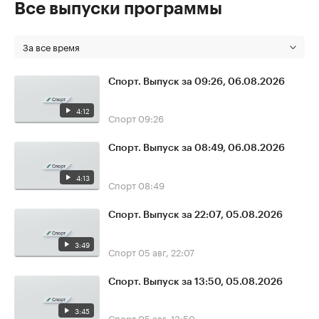
Все выпуски программы
За все время
Спорт. Выпуск за 09:26, 06.08.2026
4:12
Спорт
09:26
Спорт. Выпуск за 08:49, 06.08.2026
4:13
Спорт
08:49
Спорт. Выпуск за 22:07, 05.08.2026
3:49
Спорт
05 авг, 22:07
Спорт. Выпуск за 13:50, 05.08.2026
3:45
Спорт
05 авг, 13:50