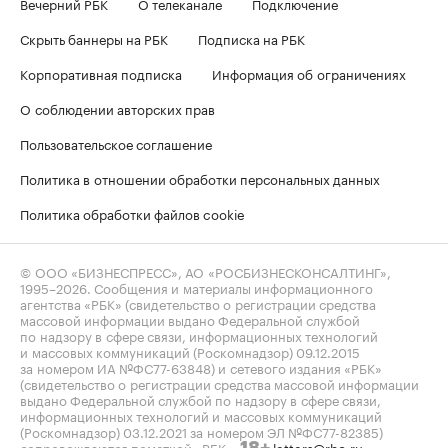
Вечерний РБК
О телеканале
Подключение
Скрыть баннеры на РБК
Подписка на РБК
Корпоративная подписка
Информация об ограничениях
О соблюдении авторских прав
Пользовательское соглашение
Политика в отношении обработки персональных данных
Политика обработки файлов cookie
© ООО «БИЗНЕСПРЕСС», АО «РОСБИЗНЕСКОНСАЛТИНГ»,
1995–2026
. Сообщения и материалы информационного
агентства «РБК» (свидетельство о регистрации средства
массовой информации выдано Федеральной службой
по надзору в сфере связи, информационных технологий
и массовых коммуникаций (Роскомнадзор) 09.12.2015
за номером ИА №ФС77-63848) и сетевого издания «РБК»
(свидетельство о регистрации средства массовой информации
выдано Федеральной службой по надзору в сфере связи,
информационных технологий и массовых коммуникаций
(Роскомнадзор) 03.12.2021 за номером ЭЛ №ФС77-82385)
сопровождаются пометкой «РБК».
letters@rbc.ru
18+