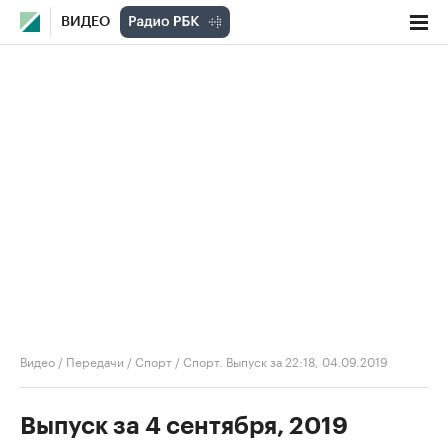
ВИДЕО
Видео
/
Передачи
/
Спорт
/
Спорт. Выпуск за 22:18, 04.09.2019
Выпуск за 4 сентября, 2019