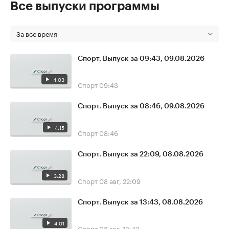
Все выпуски программы
За все время
Спорт. Выпуск за 09:43, 09.08.2026
4:03
Спорт
09:43
Спорт. Выпуск за 08:46, 09.08.2026
4:15
Спорт
08:46
Спорт. Выпуск за 22:09, 08.08.2026
3:28
Спорт
08 авг, 22:09
Спорт. Выпуск за 13:43, 08.08.2026
4:01
Спорт
08 авг, 13:43