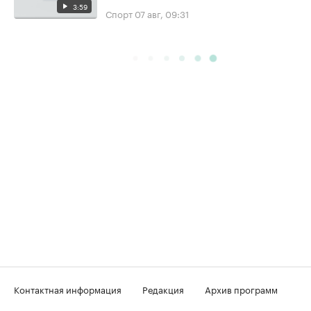
3:59
Спорт
07 авг, 09:31
Контактная информация
Редакция
Архив программ