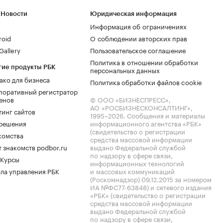
 Новости
Юридическая информация
Информация об ограничениях
roid
О соблюдении авторских прав
allery
Пользовательское соглашение
Политика в отношении обработки
гие продукты РБК
персональных данных
ако для бизнеса
Политика обработки файлов cookie
поративный регистратор
енов
© ООО «БИЗНЕСПРЕСС»,
АО «РОСБИЗНЕСКОНСАЛТИНГ»,
тинг сайтов
1995–2026
. Сообщения и материалы
.решения
информационного агентства «РБК»
(свидетельство о регистрации
комства
средства массовой информации
 знакомств podbor.ru
выдано Федеральной службой
по надзору в сфере связи,
 Курсы
информационных технологий
ла управления РБК
и массовых коммуникаций
(Роскомнадзор) 09.12.2015 за номером
ИА №ФС77-63848) и сетевого издания
«РБК» (свидетельство о регистрации
средства массовой информации
выдано Федеральной службой
по надзору в сфере связи,