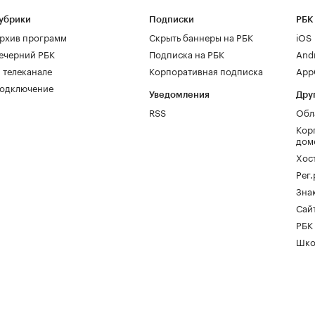
убрики
Подписки
РБК
рхив программ
Скрыть баннеры на РБК
iOS
ечерний РБК
Подписка на РБК
And
 телеканале
Корпоративная подписка
AppG
одключение
Уведомления
Дру
RSS
Обл
Кор
дом
Хос
Рег
Зна
Сайт
РБК
Шко