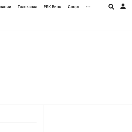
...
пании
Телеканал
РБК Вино
Спорт
ые проекты
Город
Стиль
Крипто
Спецпроекты СПб
логии и медиа
Финансы