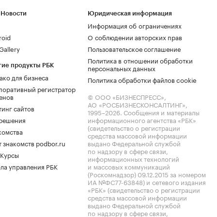
 Новости
Юридическая информация
Информация об ограничениях
roid
О соблюдении авторских прав
allery
Пользовательское соглашение
Политика в отношении обработки
гие продукты РБК
персональных данных
ако для бизнеса
Политика обработки файлов cookie
поративный регистратор
енов
© ООО «БИЗНЕСПРЕСС»,
АО «РОСБИЗНЕСКОНСАЛТИНГ»,
тинг сайтов
1995–2026
. Сообщения и материалы
.решения
информационного агентства «РБК»
(свидетельство о регистрации
комства
средства массовой информации
 знакомств podbor.ru
выдано Федеральной службой
по надзору в сфере связи,
 Курсы
информационных технологий
ла управления РБК
и массовых коммуникаций
(Роскомнадзор) 09.12.2015 за номером
ИА №ФС77-63848) и сетевого издания
«РБК» (свидетельство о регистрации
средства массовой информации
выдано Федеральной службой
по надзору в сфере связи,