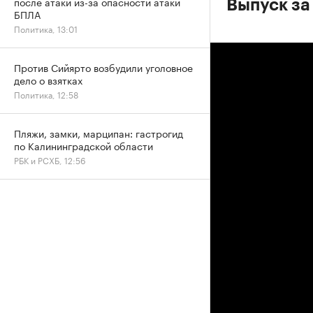
после атаки из-за опасности атаки
Выпуск за
БПЛА
Политика, 13:01
Против Сийярто возбудили уголовное
дело о взятках
Политика, 12:58
Пляжи, замки, марципан: гастрогид
по Калининградской области
РБК и РСХБ, 12:56