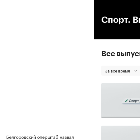
00
Спорт. В
Все выпу
За все время
Белгородский оперштаб назвал