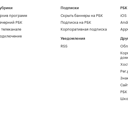
убрики
Подписки
РБК
рхив программ
Скрыть баннеры на РБК
iOS
ечерний РБК
Подписка на РБК
And
 телеканале
Корпоративная подписка
AppG
одключение
Уведомления
Дру
RSS
Обл
Кор
дом
Хос
Рег
Зна
Сайт
РБК
Шко