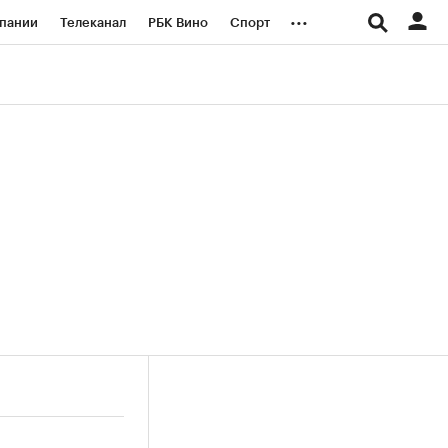
...
пании
Телеканал
РБК Вино
Спорт
ые проекты
Город
Стиль
Крипто
Спецпроекты СПб
логии и медиа
Финансы