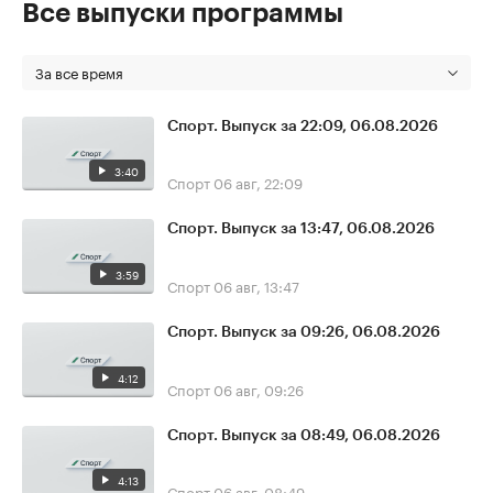
Все выпуски программы
За все время
Спорт. Выпуск за 22:09, 06.08.2026
3:40
Спорт
06 авг, 22:09
Спорт. Выпуск за 13:47, 06.08.2026
3:59
Спорт
06 авг, 13:47
Спорт. Выпуск за 09:26, 06.08.2026
4:12
Спорт
06 авг, 09:26
Спорт. Выпуск за 08:49, 06.08.2026
4:13
Спорт
06 авг, 08:49