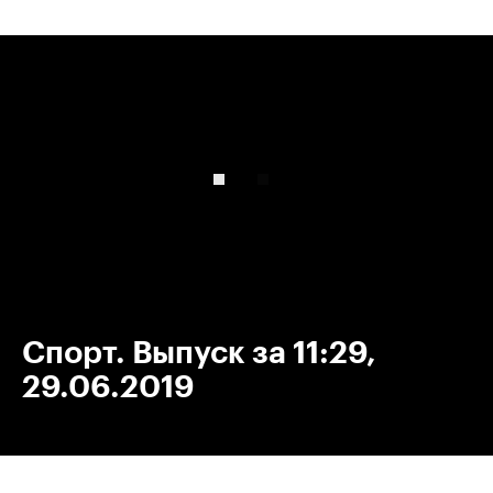
00:00
/
00:00
Спорт. Выпуск за 11:29,
29.06.2019