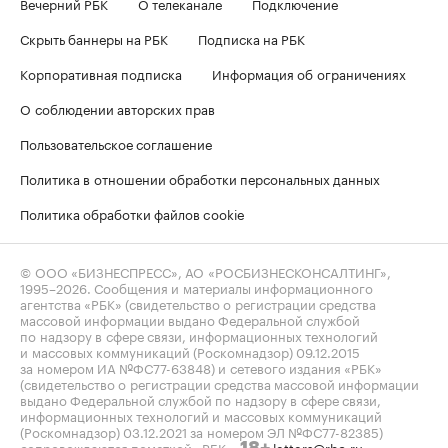
Вечерний РБК
О телеканале
Подключение
Скрыть баннеры на РБК
Подписка на РБК
Корпоративная подписка
Информация об ограничениях
О соблюдении авторских прав
Пользовательское соглашение
Политика в отношении обработки персональных данных
Политика обработки файлов cookie
© ООО «БИЗНЕСПРЕСС», АО «РОСБИЗНЕСКОНСАЛТИНГ»,
1995–2026
. Сообщения и материалы информационного
агентства «РБК» (свидетельство о регистрации средства
массовой информации выдано Федеральной службой
по надзору в сфере связи, информационных технологий
и массовых коммуникаций (Роскомнадзор) 09.12.2015
за номером ИА №ФС77-63848) и сетевого издания «РБК»
(свидетельство о регистрации средства массовой информации
выдано Федеральной службой по надзору в сфере связи,
информационных технологий и массовых коммуникаций
(Роскомнадзор) 03.12.2021 за номером ЭЛ №ФС77-82385)
сопровождаются пометкой «РБК».
letters@rbc.ru
18+