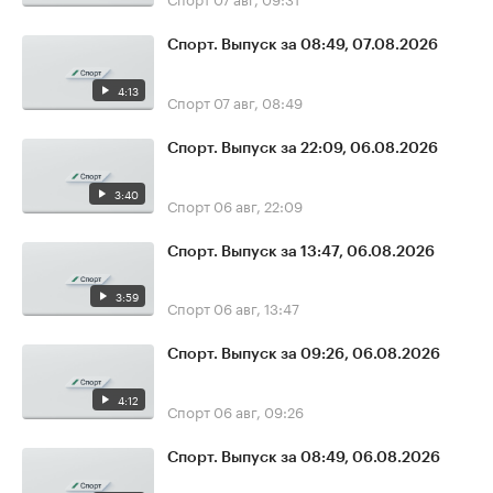
Спорт. Выпуск за 08:49, 07.08.2026
4:13
Спорт
07 авг, 08:49
Спорт. Выпуск за 22:09, 06.08.2026
3:40
Спорт
06 авг, 22:09
Спорт. Выпуск за 13:47, 06.08.2026
3:59
Спорт
06 авг, 13:47
Спорт. Выпуск за 09:26, 06.08.2026
4:12
Спорт
06 авг, 09:26
Спорт. Выпуск за 08:49, 06.08.2026