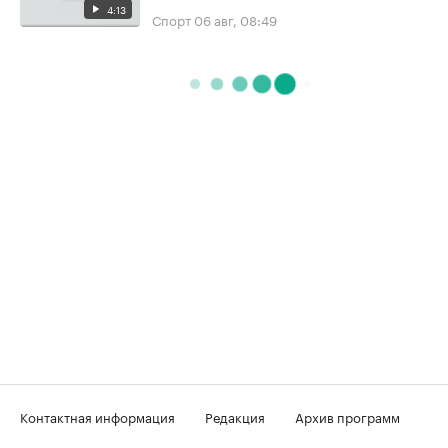
4:13
Спорт
06 авг, 08:49
Контактная информация
Редакция
Архив программ