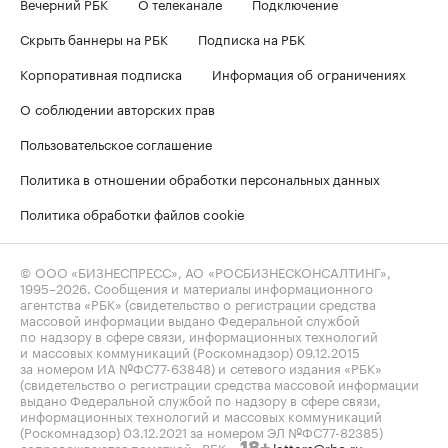
Вечерний РБК
О телеканале
Подключение
Скрыть баннеры на РБК
Подписка на РБК
Корпоративная подписка
Информация об ограничениях
О соблюдении авторских прав
Пользовательское соглашение
Политика в отношении обработки персональных данных
Политика обработки файлов cookie
© ООО «БИЗНЕСПРЕСС», АО «РОСБИЗНЕСКОНСАЛТИНГ»,
1995–2026
. Сообщения и материалы информационного
агентства «РБК» (свидетельство о регистрации средства
массовой информации выдано Федеральной службой
по надзору в сфере связи, информационных технологий
и массовых коммуникаций (Роскомнадзор) 09.12.2015
за номером ИА №ФС77-63848) и сетевого издания «РБК»
(свидетельство о регистрации средства массовой информации
выдано Федеральной службой по надзору в сфере связи,
информационных технологий и массовых коммуникаций
(Роскомнадзор) 03.12.2021 за номером ЭЛ №ФС77-82385)
сопровождаются пометкой «РБК».
letters@rbc.ru
18+