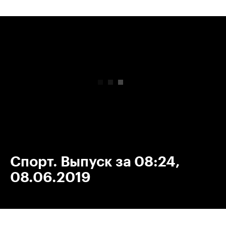
00:00
/
00:00
Спорт. Выпуск за 08:24,
08.06.2019