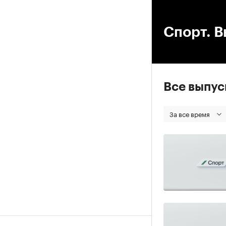
00
Спорт. В
Все выпу
За все время