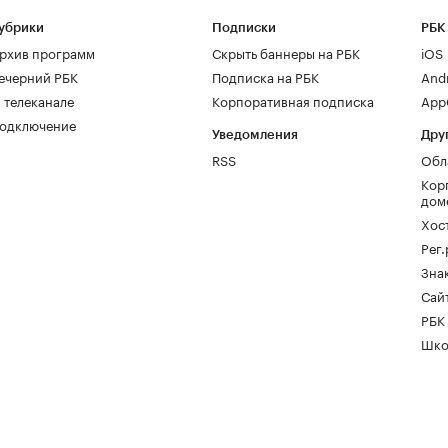
убрики
Подписки
РБК
рхив программ
Скрыть баннеры на РБК
iOS
ечерний РБК
Подписка на РБК
And
 телеканале
Корпоративная подписка
AppG
одключение
Уведомления
Дру
RSS
Обл
Кор
дом
Хос
Рег
Зна
Сайт
РБК
Шко