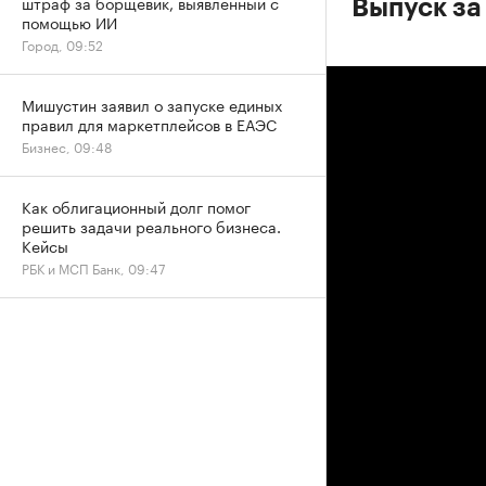
штраф за борщевик, выявленный с
Выпуск за
помощью ИИ
Город, 09:52
Мишустин заявил о запуске единых
правил для маркетплейсов в ЕАЭС
Бизнес, 09:48
Как облигационный долг помог
решить задачи реального бизнеса.
Кейсы
РБК и МСП Банк, 09:47