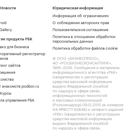
 Новости
Юридическая информация
Информация об ограничениях
roid
О соблюдении авторских прав
allery
Пользовательское соглашение
Политика в отношении обработки
гие продукты РБК
персональных данных
ако для бизнеса
Политика обработки файлов cookie
поративный регистратор
енов
© ООО «БИЗНЕСПРЕСС»,
АО «РОСБИЗНЕСКОНСАЛТИНГ»,
тинг сайтов
1995–2026
. Сообщения и материалы
.решения
информационного агентства «РБК»
(свидетельство о регистрации
комства
средства массовой информации
 знакомств podbor.ru
выдано Федеральной службой
по надзору в сфере связи,
 Курсы
информационных технологий
ла управления РБК
и массовых коммуникаций
(Роскомнадзор) 09.12.2015 за номером
ИА №ФС77-63848) и сетевого издания
«РБК» (свидетельство о регистрации
средства массовой информации
выдано Федеральной службой
по надзору в сфере связи,