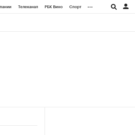
...
пании
Телеканал
РБК Вино
Спорт
ые проекты
Город
Стиль
Крипто
Спецпроекты СПб
логии и медиа
Финансы