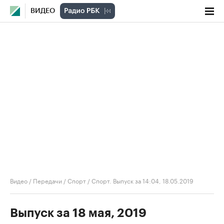
ВИДЕО
Видео
/
Передачи
/
Спорт
/
Спорт. Выпуск за 14:04, 18.05.2019
Выпуск за 18 мая, 2019