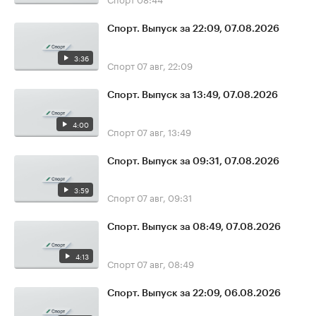
Спорт. Выпуск за 22:09, 07.08.2026
3:36
Спорт
07 авг, 22:09
Спорт. Выпуск за 13:49, 07.08.2026
4:00
Спорт
07 авг, 13:49
Спорт. Выпуск за 09:31, 07.08.2026
3:59
Спорт
07 авг, 09:31
Спорт. Выпуск за 08:49, 07.08.2026
4:13
Спорт
07 авг, 08:49
Спорт. Выпуск за 22:09, 06.08.2026