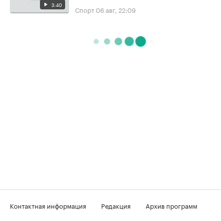
3:40
Спорт
06 авг, 22:09
Контактная информация
Редакция
Архив программ