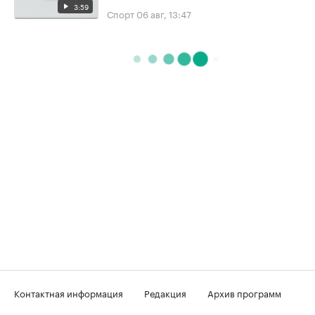
3:59
Спорт
06 авг, 13:47
Контактная информация
Редакция
Архив программ