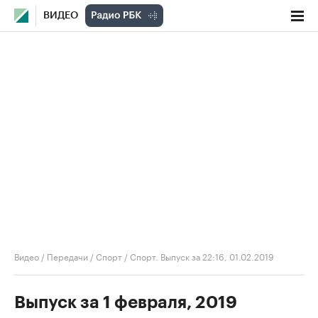
ВИДЕО
Видео
/
Передачи
/
Спорт
/
Спорт. Выпуск за 22:16, 01.02.2019
Выпуск за 1 февраля, 2019