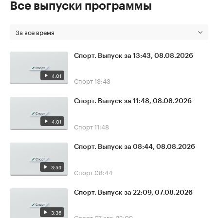
Все выпуски программы
За все время
Спорт. Выпуск за 13:43, 08.08.2026
4:01
Спорт
13:43
Спорт. Выпуск за 11:48, 08.08.2026
4:01
Спорт
11:48
Спорт. Выпуск за 08:44, 08.08.2026
3:59
Спорт
08:44
Спорт. Выпуск за 22:09, 07.08.2026
3:36
Спорт
07 авг, 22:09