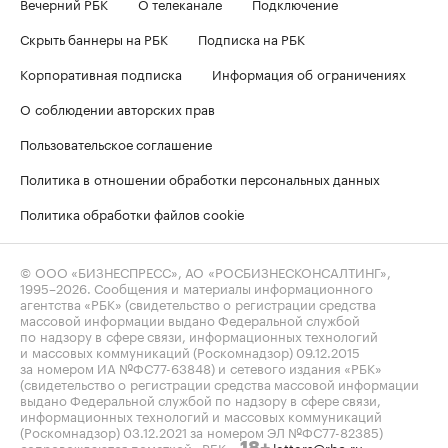
Вечерний РБК
О телеканале
Подключение
Скрыть баннеры на РБК
Подписка на РБК
Корпоративная подписка
Информация об ограничениях
О соблюдении авторских прав
Пользовательское соглашение
Политика в отношении обработки персональных данных
Политика обработки файлов cookie
© ООО «БИЗНЕСПРЕСС», АО «РОСБИЗНЕСКОНСАЛТИНГ»,
1995–2026
. Сообщения и материалы информационного
агентства «РБК» (свидетельство о регистрации средства
массовой информации выдано Федеральной службой
по надзору в сфере связи, информационных технологий
и массовых коммуникаций (Роскомнадзор) 09.12.2015
за номером ИА №ФС77-63848) и сетевого издания «РБК»
(свидетельство о регистрации средства массовой информации
выдано Федеральной службой по надзору в сфере связи,
информационных технологий и массовых коммуникаций
(Роскомнадзор) 03.12.2021 за номером ЭЛ №ФС77-82385)
сопровождаются пометкой «РБК».
letters@rbc.ru
18+