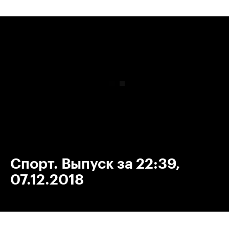
00:00
/
00:00
Спорт. Выпуск за 22:39,
07.12.2018