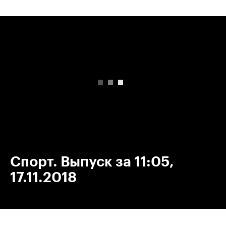
00:00
/
00:00
Спорт. Выпуск за 11:05,
17.11.2018