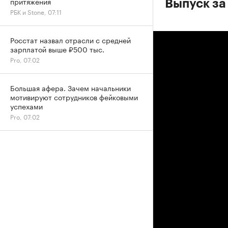
притяжения
Выпуск за 
РБК и Stone, 07:11
Росстат назвал отрасли с средней
зарплатой выше ₽500 тыс.
Pro, 07:02
Большая афера. Зачем начальники
мотивируют сотрудников фейковыми
успехами
Pro, 07:02