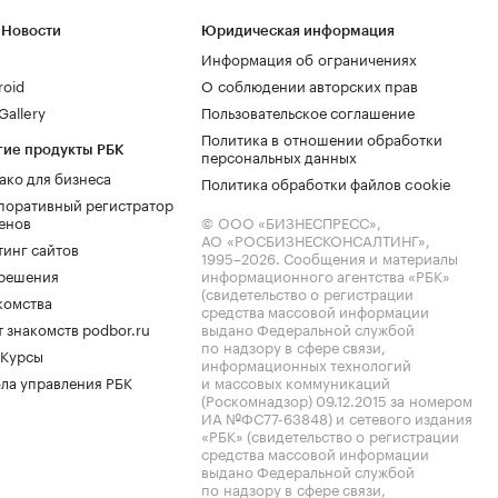
 Новости
Юридическая информация
Информация об ограничениях
roid
О соблюдении авторских прав
allery
Пользовательское соглашение
Политика в отношении обработки
гие продукты РБК
персональных данных
ако для бизнеса
Политика обработки файлов cookie
поративный регистратор
енов
© ООО «БИЗНЕСПРЕСС»,
АО «РОСБИЗНЕСКОНСАЛТИНГ»,
тинг сайтов
1995–2026
. Сообщения и материалы
.решения
информационного агентства «РБК»
(свидетельство о регистрации
комства
средства массовой информации
 знакомств podbor.ru
выдано Федеральной службой
по надзору в сфере связи,
 Курсы
информационных технологий
ла управления РБК
и массовых коммуникаций
(Роскомнадзор) 09.12.2015 за номером
ИА №ФС77-63848) и сетевого издания
«РБК» (свидетельство о регистрации
средства массовой информации
выдано Федеральной службой
по надзору в сфере связи,