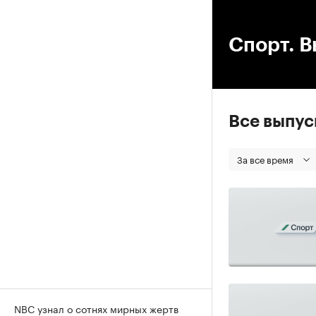
00
Спорт. В
Все выпу
За все время
NBC узнал о сотнях мирных жертв