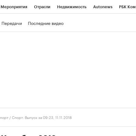
Мероприятия
Отрасли
Недвижимость
Autonews
РБК Ком
ние
РБК Курсы
РБК Life
Тренды
Визионеры
Национальн
Передачи
Последние видео
б
Исследования
Кредитные рейтинги
Франшизы
Газета
роверка контрагентов
Политика
Экономика
Бизнес
Техно
порт
/
Спорт. Выпуск за 09:23, 11.11.2018