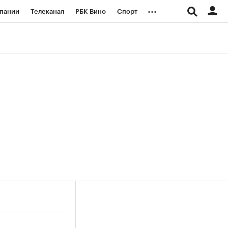
...
пании
Телеканал
РБК Вино
Спорт
ые проекты
Город
Стиль
Крипто
Спецпроекты СПб
логии и медиа
Финансы