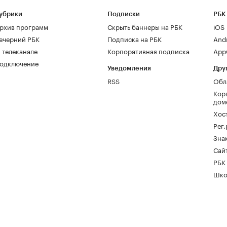
убрики
Подписки
РБК
рхив программ
Скрыть баннеры на РБК
iOS
ечерний РБК
Подписка на РБК
And
 телеканале
Корпоративная подписка
AppG
одключение
Уведомления
Дру
RSS
Обл
Кор
дом
Хос
Рег
Зна
Сайт
РБК
Шко