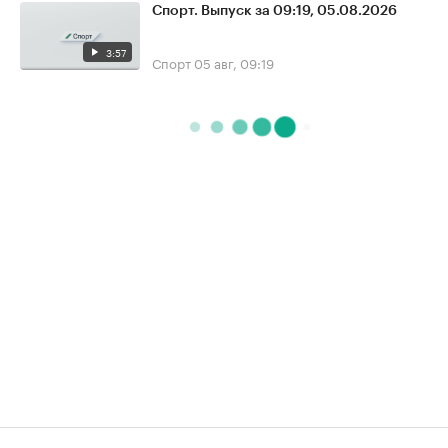
Спорт. Выпуск за 09:19, 05.08.2026
3:57
Спорт
05 авг, 09:19