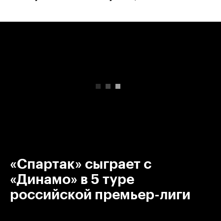
00:00
/
00:00
«Спартак» сыграет с
«Динамо» в 5 туре
российской премьер-лиги