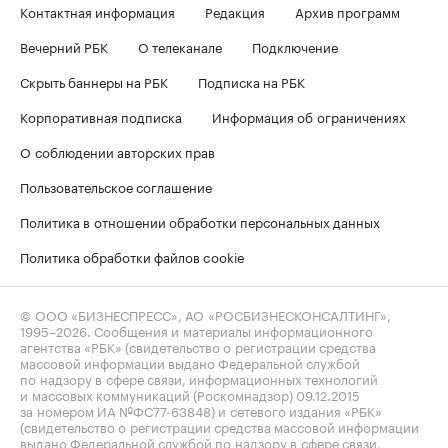
Контактная информация
Редакция
Архив программ
Вечерний РБК
О телеканале
Подключение
Скрыть баннеры на РБК
Подписка на РБК
Корпоративная подписка
Информация об ограничениях
О соблюдении авторских прав
Пользовательское соглашение
Политика в отношении обработки персональных данных
Политика обработки файлов cookie
© ООО «БИЗНЕСПРЕСС», АО «РОСБИЗНЕСКОНСАЛТИНГ»,
1995–2026
. Сообщения и материалы информационного
агентства «РБК» (свидетельство о регистрации средства
массовой информации выдано Федеральной службой
по надзору в сфере связи, информационных технологий
и массовых коммуникаций (Роскомнадзор) 09.12.2015
за номером ИА №ФС77-63848) и сетевого издания «РБК»
(свидетельство о регистрации средства массовой информации
выдано Федеральной службой по надзору в сфере связи,