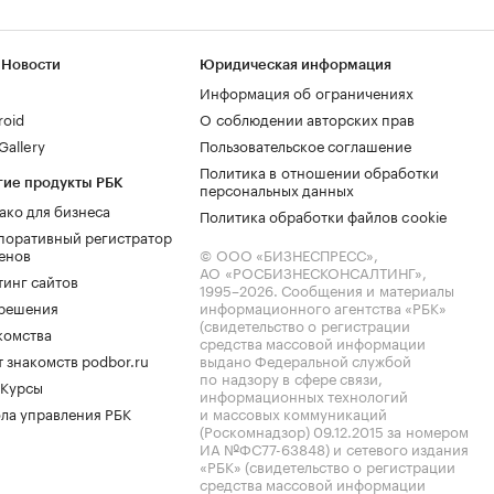
 Новости
Юридическая информация
Информация об ограничениях
roid
О соблюдении авторских прав
allery
Пользовательское соглашение
Политика в отношении обработки
гие продукты РБК
персональных данных
ако для бизнеса
Политика обработки файлов cookie
поративный регистратор
енов
© ООО «БИЗНЕСПРЕСС»,
АО «РОСБИЗНЕСКОНСАЛТИНГ»,
тинг сайтов
1995–2026
. Сообщения и материалы
.решения
информационного агентства «РБК»
(свидетельство о регистрации
комства
средства массовой информации
 знакомств podbor.ru
выдано Федеральной службой
по надзору в сфере связи,
 Курсы
информационных технологий
ла управления РБК
и массовых коммуникаций
(Роскомнадзор) 09.12.2015 за номером
ИА №ФС77-63848) и сетевого издания
«РБК» (свидетельство о регистрации
средства массовой информации