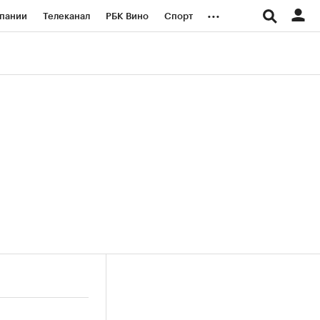
...
пании
Телеканал
РБК Вино
Спорт
ые проекты
Город
Стиль
Крипто
Спецпроекты СПб
логии и медиа
Финансы