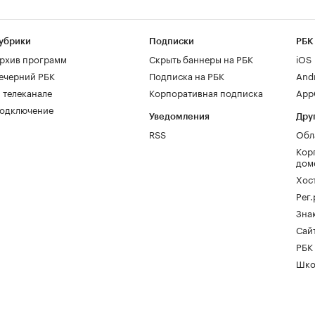
убрики
Подписки
РБК
рхив программ
Скрыть баннеры на РБК
iOS
ечерний РБК
Подписка на РБК
And
 телеканале
Корпоративная подписка
AppG
одключение
Уведомления
Дру
RSS
Обл
Кор
дом
Хос
Рег
Зна
Сайт
РБК
Шко