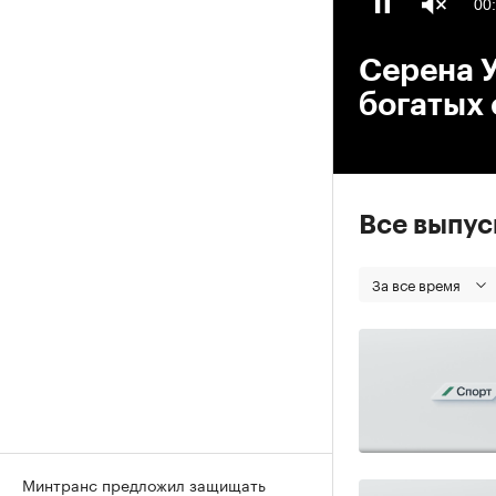
00
Серена У
богатых
Все выпу
За все время
Минтранс предложил защищать