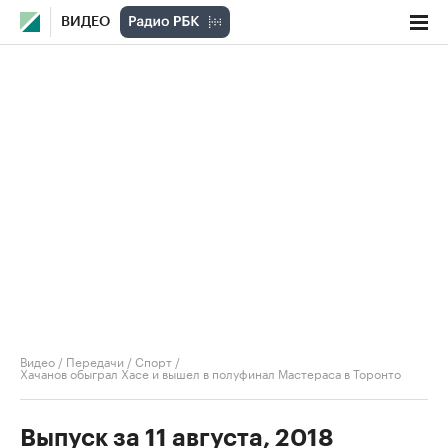
ВИДЕО
Видео
/
Передачи
/
Спорт
/
Хачанов обыграл Хасе и вышел в полуфинал Мастераса в Торонто
Выпуск за 11 августа, 2018