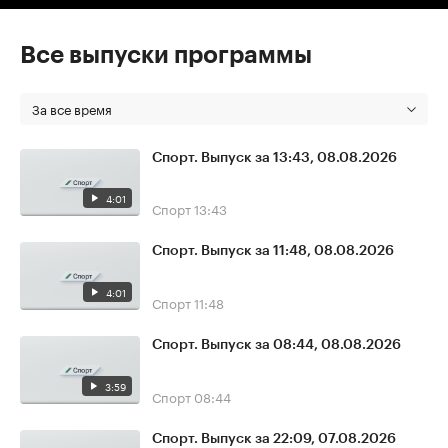
Все выпуски программы
За все время
Спорт. Выпуск за 13:43, 08.08.2026
4:01
Спорт
13:43
Спорт. Выпуск за 11:48, 08.08.2026
4:01
Спорт
11:48
Спорт. Выпуск за 08:44, 08.08.2026
3:59
Спорт
08:44
Спорт. Выпуск за 22:09, 07.08.2026