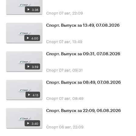
3:36
Спорт
07 авг, 22:09
Спорт. Выпуск за 13:49, 07.08.2026
4:00
Спорт
07 авг, 13:49
Спорт. Выпуск за 09:31, 07.08.2026
3:59
Спорт
07 авг, 09:31
Спорт. Выпуск за 08:49, 07.08.2026
4:13
Спорт
07 авг, 08:49
Спорт. Выпуск за 22:09, 06.08.2026
3:40
Спорт
06 авг, 22:09