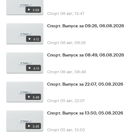
3:59
Спорт
06 авг, 13:47
Спорт. Выпуск за 09:26, 06.08.2026
4:12
Спорт
06 авг, 09:26
Спорт. Выпуск за 08:49, 06.08.2026
4:13
Спорт
06 авг, 08:49
Спорт. Выпуск за 22:07, 05.08.2026
3:49
Спорт
05 авг, 22:07
Спорт. Выпуск за 13:50, 05.08.2026
3:45
Спорт
05 авг, 13:50