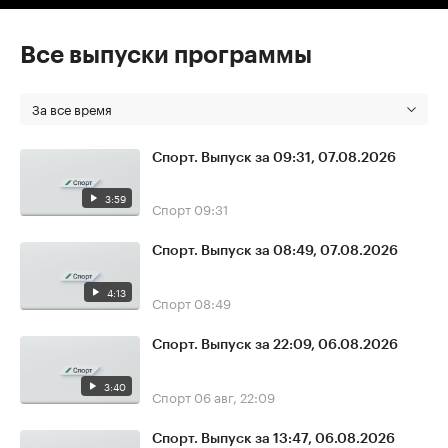
Все выпуски программы
За все время
Спорт. Выпуск за 09:31, 07.08.2026
3:59
Спорт
09:31
Спорт. Выпуск за 08:49, 07.08.2026
4:13
Спорт
08:49
Спорт. Выпуск за 22:09, 06.08.2026
3:40
Спорт
06 авг, 22:09
Спорт. Выпуск за 13:47, 06.08.2026