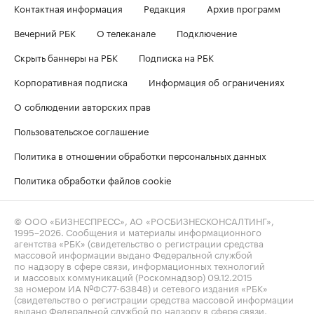
Контактная информация
Редакция
Архив программ
Вечерний РБК
О телеканале
Подключение
Скрыть баннеры на РБК
Подписка на РБК
Корпоративная подписка
Информация об ограничениях
О соблюдении авторских прав
Пользовательское соглашение
Политика в отношении обработки персональных данных
Политика обработки файлов cookie
© ООО «БИЗНЕСПРЕСС», АО «РОСБИЗНЕСКОНСАЛТИНГ»,
1995–2026
. Сообщения и материалы информационного
агентства «РБК» (свидетельство о регистрации средства
массовой информации выдано Федеральной службой
по надзору в сфере связи, информационных технологий
и массовых коммуникаций (Роскомнадзор) 09.12.2015
за номером ИА №ФС77-63848) и сетевого издания «РБК»
(свидетельство о регистрации средства массовой информации
выдано Федеральной службой по надзору в сфере связи,