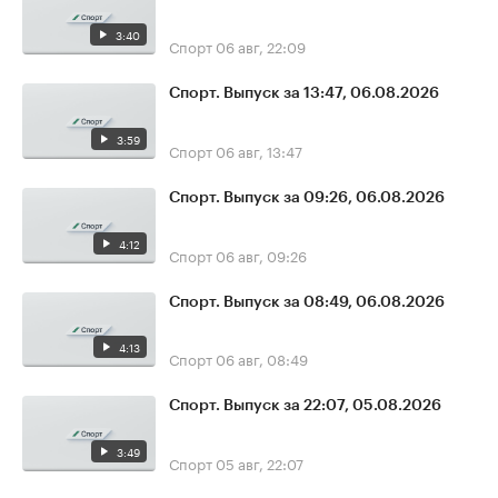
3:40
Спорт
06 авг, 22:09
Спорт. Выпуск за 13:47, 06.08.2026
3:59
Спорт
06 авг, 13:47
Спорт. Выпуск за 09:26, 06.08.2026
4:12
Спорт
06 авг, 09:26
Спорт. Выпуск за 08:49, 06.08.2026
4:13
Спорт
06 авг, 08:49
Спорт. Выпуск за 22:07, 05.08.2026
3:49
Спорт
05 авг, 22:07