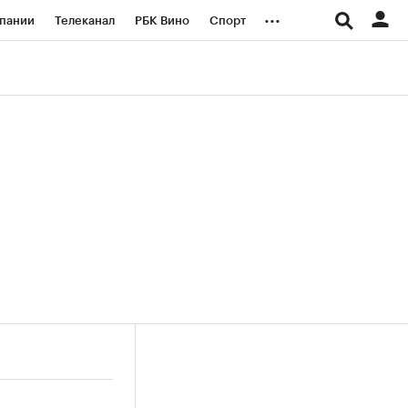
...
пании
Телеканал
РБК Вино
Спорт
ые проекты
Город
Стиль
Крипто
Спецпроекты СПб
логии и медиа
Финансы