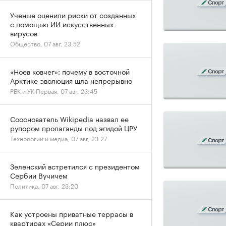
Ученые оценили риски от созданных
с помощью ИИ искусственных
вирусов
Общество, 07 авг, 23:52
«Ноев ковчег»: почему в восточной
Арктике эволюция шла непрерывно
РБК и УК Первая, 07 авг, 23:45
Сооснователь Wikipedia назвал ее
рупором пропаганды под эгидой ЦРУ
Технологии и медиа, 07 авг, 23:27
Зеленский встретился с президентом
Сербии Вучичем
Политика, 07 авг, 23:20
Как устроены приватные террасы в
квартирах «Серии плюс»