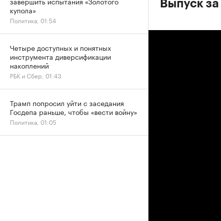
завершить испытания «Золотого
Выпуск за
купола»
Политика, 01:54
Четыре доступных и понятных
инструмента диверсификации
накоплений
РБК и Сбер, 01:43
Трамп попросил уйти с заседания
Госдепа раньше, чтобы «вести войну»
Политика, 01:05