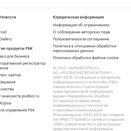
 Новости
Юридическая информация
Информация об ограничениях
roid
О соблюдении авторских прав
allery
Пользовательское соглашение
Политика в отношении обработки
гие продукты РБК
персональных данных
ако для бизнеса
Политика обработки файлов cookie
поративный регистратор
енов
© ООО «БИЗНЕСПРЕСС»,
АО «РОСБИЗНЕСКОНСАЛТИНГ»,
тинг сайтов
1995–2026
. Сообщения и материалы
.решения
информационного агентства «РБК»
(свидетельство о регистрации
комства
средства массовой информации
 знакомств podbor.ru
выдано Федеральной службой
по надзору в сфере связи,
 Курсы
информационных технологий
ла управления РБК
и массовых коммуникаций
(Роскомнадзор) 09.12.2015 за номером
ИА №ФС77-63848) и сетевого издания
«РБК» (свидетельство о регистрации
средства массовой информации