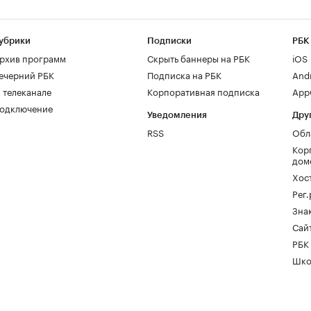
убрики
Подписки
РБК
рхив программ
Скрыть баннеры на РБК
iOS
ечерний РБК
Подписка на РБК
And
 телеканале
Корпоративная подписка
AppG
одключение
Уведомления
Дру
RSS
Обл
Кор
дом
Хос
Рег
Зна
Сайт
РБК
Шко