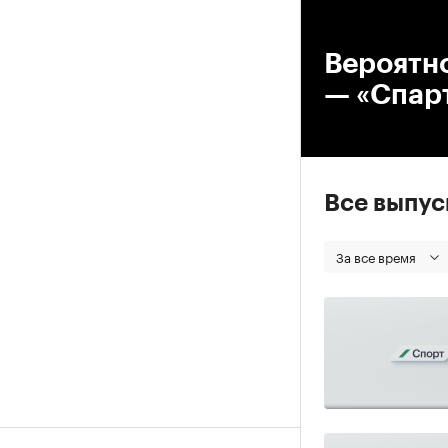
00
Вероятно
— «Спар
Все выпу
За все время