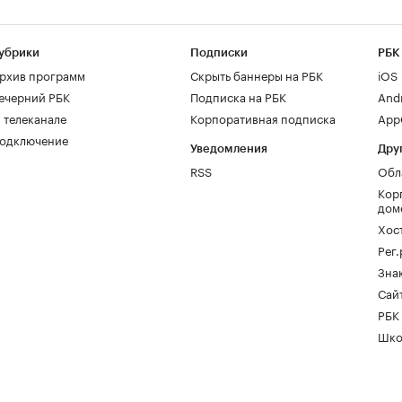
убрики
Подписки
РБК
рхив программ
Скрыть баннеры на РБК
iOS
ечерний РБК
Подписка на РБК
And
 телеканале
Корпоративная подписка
AppG
одключение
Уведомления
Дру
RSS
Обл
Кор
дом
Хос
Рег
Зна
Сайт
РБК
Шко