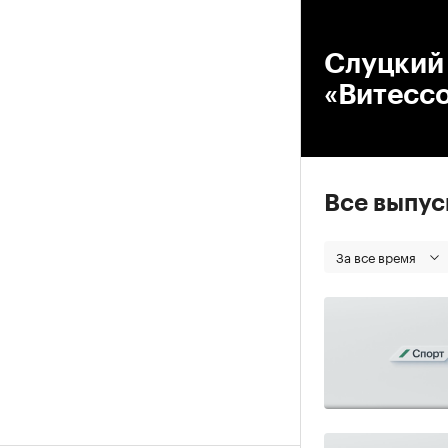
00
Слуцкий 
«Витесс
Все выпу
За все время