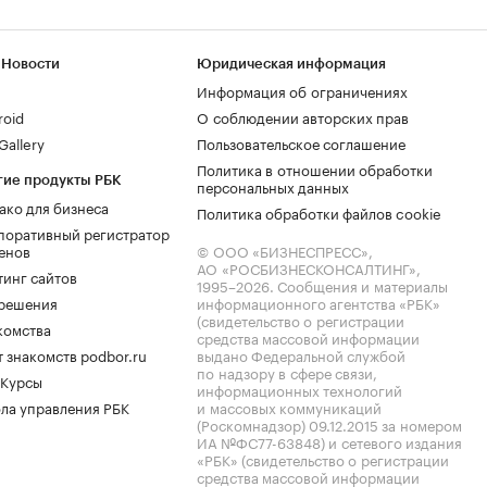
 Новости
Юридическая информация
Информация об ограничениях
roid
О соблюдении авторских прав
allery
Пользовательское соглашение
Политика в отношении обработки
гие продукты РБК
персональных данных
ако для бизнеса
Политика обработки файлов cookie
поративный регистратор
енов
© ООО «БИЗНЕСПРЕСС»,
АО «РОСБИЗНЕСКОНСАЛТИНГ»,
тинг сайтов
1995–2026
. Сообщения и материалы
.решения
информационного агентства «РБК»
(свидетельство о регистрации
комства
средства массовой информации
 знакомств podbor.ru
выдано Федеральной службой
по надзору в сфере связи,
 Курсы
информационных технологий
ла управления РБК
и массовых коммуникаций
(Роскомнадзор) 09.12.2015 за номером
ИА №ФС77-63848) и сетевого издания
«РБК» (свидетельство о регистрации
средства массовой информации