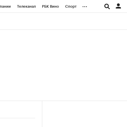
...
пании
Телеканал
РБК Вино
Спорт
ые проекты
Город
Стиль
Крипто
Спецпроекты СПб
логии и медиа
Финансы