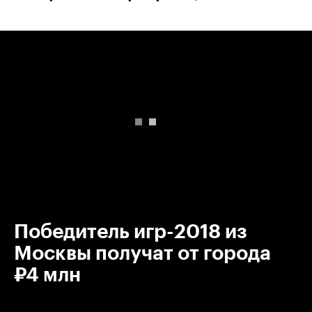
00:00
/
00:00
Победитель игр-2018 из
Москвы получат от города
₽4 млн