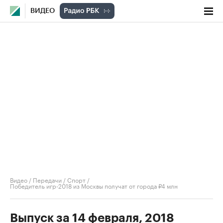
ВИДЕО
Видео
/
Передачи
/
Спорт
/
Победитель игр-2018 из Москвы получат от города ₽4 млн
Выпуск за 14 февраля, 2018