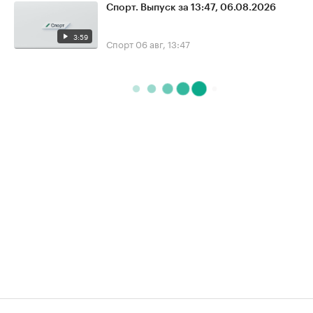
Спорт. Выпуск за 13:47, 06.08.2026
3:59
Спорт
06 авг, 13:47