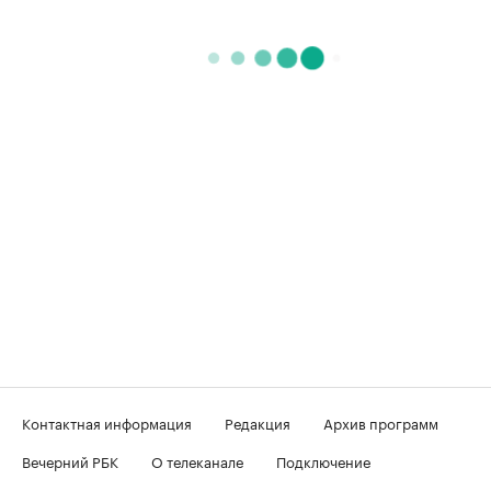
Контактная информация
Редакция
Архив программ
Вечерний РБК
О телеканале
Подключение