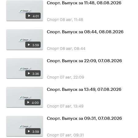
Спорт. Выпуск за 11:48, 08.08.2026
4:01
Спорт
08 авг, 11:48
Спорт. Выпуск за 08:44, 08.08.2026
3:59
Спорт
08 авг, 08:44
Спорт. Выпуск за 22:09, 07.08.2026
3:36
Спорт
07 авг, 22:09
Спорт. Выпуск за 13:49, 07.08.2026
4:00
Спорт
07 авг, 13:49
Спорт. Выпуск за 09:31, 07.08.2026
3:59
Спорт
07 авг, 09:31