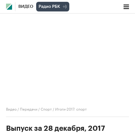
ВИДЕО
Видео
/
Передачи
/
Спорт
/
Итоги-2017: спорт
Выпуск за 28 декабря, 2017