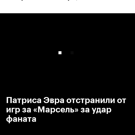
00:00
/
00:00
Патриса Эвра отстранили от
игр за «Марсель» за удар
фаната