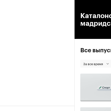
00
Каталон
мадридск
Все выпу
За все время