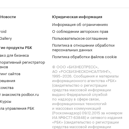
 Новости
Юридическая информация
Информация об ограничениях
roid
О соблюдении авторских прав
allery
Пользовательское соглашение
Политика в отношении обработки
гие продукты РБК
персональных данных
ако для бизнеса
Политика обработки файлов cookie
поративный регистратор
енов
© ООО «БИЗНЕСПРЕСС»,
АО «РОСБИЗНЕСКОНСАЛТИНГ»,
тинг сайтов
1995–2026
. Сообщения и материалы
.решения
информационного агентства «РБК»
(свидетельство о регистрации
комства
средства массовой информации
 знакомств podbor.ru
выдано Федеральной службой
по надзору в сфере связи,
 Курсы
информационных технологий
ла управления РБК
и массовых коммуникаций
(Роскомнадзор) 09.12.2015 за номером
ИА №ФС77-63848) и сетевого издания
«РБК» (свидетельство о регистрации
средства массовой информации