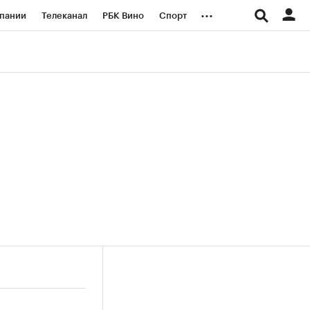
...
пании
Телеканал
РБК Вино
Спорт
ые проекты
Город
Стиль
Крипто
Спецпроекты СПб
логии и медиа
Финансы