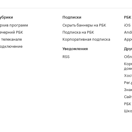
убрики
Подписки
РБК
рхив программ
Скрыть баннеры на РБК
iOS
ечерний РБК
Подписка на РБК
And
 телеканале
Корпоративная подписка
AppG
одключение
Уведомления
Дру
RSS
Обл
Кор
дом
Хос
Рег
Зна
Сайт
РБК
Шко