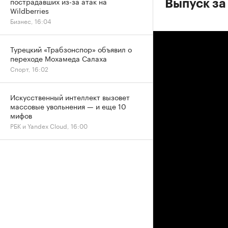
пострадавших из-за атак на
Выпуск за
Wildberries
Бизнес, 16:04
Турецкий «Трабзонспор» объявил о
переходе Мохамеда Салаха
Спорт, 16:02
Искусственный интеллект вызовет
массовые увольнения — и еще 10
мифов
РБК и Yandex Cloud, 16:00